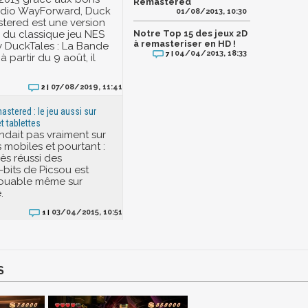
Remastered
tudio WayForward, Duck
01/08/2013, 10:30
tered est une version
du classique jeu NES
Notre Top 15 des jeux 2D
à remasteriser en HD !
 DuckTales : La Bande
04/04/2013, 18:33
7 |
à partir du 9 août, il
07/08/2019, 11:41
2 |
stered : le jeu aussi sur
 tablettes
ndait pas vraiment sur
 mobiles et pourtant :
ès réussi des
-bits de Picsou est
jouable même sur
.
03/04/2015, 10:51
1 |
S