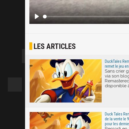
LES ARTICLES
DuckTales Rem
remet le jeu en
Sans crier
via son blo
Remastered
disponible à
Duck Tales Rema
de la vente le
pour les dernie
Ressorti en