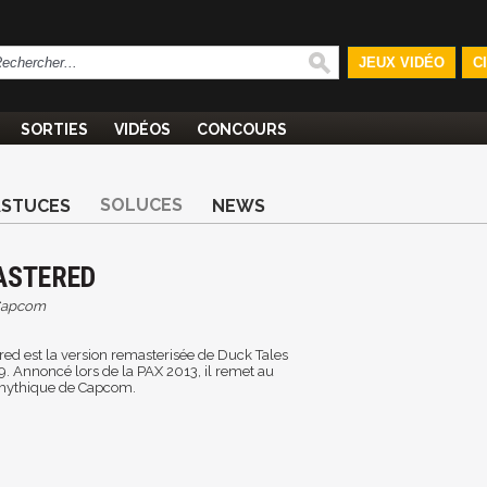
JEUX VIDÉO
C
SORTIES
VIDÉOS
CONCOURS
SOLUCES
ASTUCES
NEWS
ASTERED
apcom
ed est la version remasterisée de Duck Tales
9. Annoncé lors de la PAX 2013, il remet au
 mythique de Capcom.