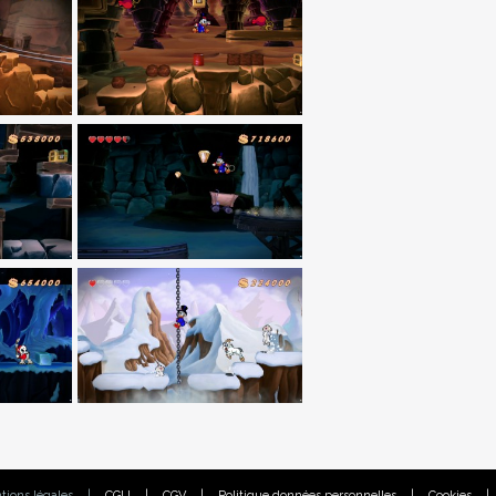
tions légales
|
CGU
|
CGV
|
Politique données personnelles
|
Cookies
|