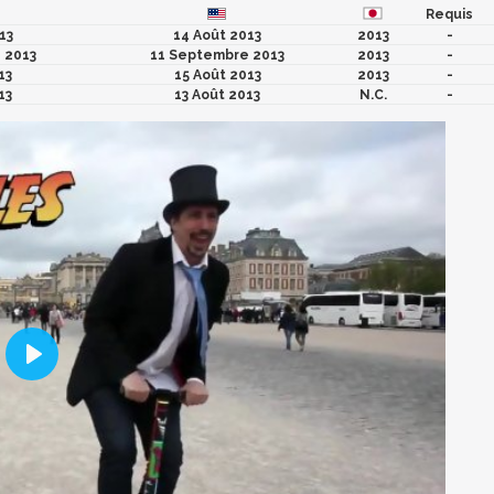
Requis
13
14 Août 2013
2013
-
 2013
11 Septembre 2013
2013
-
13
15 Août 2013
2013
-
13
13 Août 2013
N.C.
-