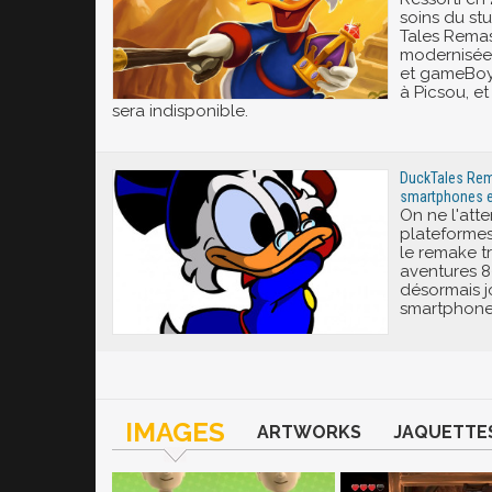
soins du s
Tales Remas
modernisée 
et gameBoy
à Picsou, et 
sera indisponible.
DuckTales Rema
smartphones et
On ne l'atte
plateformes
le remake tr
aventures 8
désormais 
smartphone
IMAGES
ARTWORKS
JAQUETTE