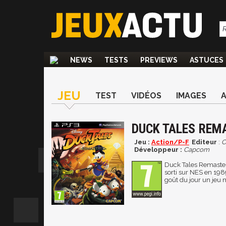
NEWS
TESTS
PREVIEWS
ASTUCES
JEU
TEST
VIDÉOS
IMAGES
DUCK TALES REM
Jeu :
Action/P-F
Editeur
:
C
Développeur :
Capcom
Duck Tales Remaster
sorti sur NES en 198
goût du jour un jeu