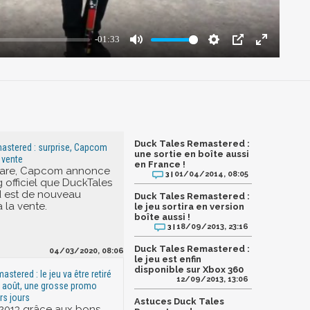
Duck Tales Remastered :
astered : surprise, Capcom
une sortie en boîte aussi
 vente
en France !
 gare, Capcom annonce
01/04/2014, 08:05
3 |
g officiel que DuckTales
 est de nouveau
Duck Tales Remastered :
 la vente.
le jeu sortira en version
boîte aussi !
18/09/2013, 23:16
3 |
Duck Tales Remastered :
04/03/2020, 08:06
le jeu est enfin
disponible sur Xbox 360
stered : le jeu va être retiré
12/09/2013, 13:06
 9 août, une grosse promo
rs jours
Astuces Duck Tales
 2013 grâce aux bons