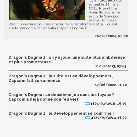
Il y a 3 gros jeux qui
sortent le 22 mars
2024. Rise of the
Ronin (la prochaine
exclu de Sony pour
sa PS5), Princess
Peach Showtime pour les amateurs de plateformers et qui jouent
sur Nintendo Switch et enfin Dragon's Dogma 2.
06/03/2024, 09:00
Dragon's Dogma 2 : on y a joué, une suite plus ambitieuse
et plus prometteuse
21/12/2023, 03:49
Dragon's Dogma 2 : la suite est en développement,
Capcom fait son annonce
17/06/2022, 01:42
Dragon's Dogma : un deuxième jeu dans les tuyaux ?
Capcom a déjà donné son feu vert
07/02/2019, 16:16
1 |
Dragon's Dogma 2 : le développement se confirme !
30/07/2012, 18:00
4 |