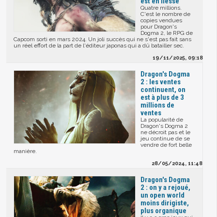
est en liesse
Quatre millions.
C'est le nombre de
copies vendues
pour Dragon's
Dogma 2, le RPG de
Capcom sorti en mars 2024. Un joli succès qui ne s'est pas fait sans
un réel effort de la part de l'éditeur japonas qui a dû batailler sec.
19/11/2025, 09:18
Dragon's Dogma
2 : les ventes
continuent, on
est à plus de 3
millions de
ventes
La popularité de
Dragon's Dogma 2
ne décroit pas et le
jeu continue de se
vendre de fort belle
manière.
28/05/2024, 11:48
Dragon's Dogma
2 : on y a rejoué,
un open world
moins dirigiste,
plus organique