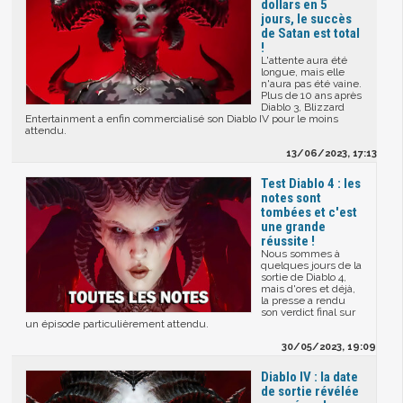
dollars en 5
jours, le succès
de Satan est total
!
L'attente aura été
longue, mais elle
n'aura pas été vaine.
Plus de 10 ans après
Diablo 3, Blizzard
Entertainment a enfin commercialisé son Diablo IV pour le moins
attendu.
13/06/2023, 17:13
Test Diablo 4 : les
notes sont
tombées et c'est
une grande
réussite !
Nous sommes à
quelques jours de la
sortie de Diablo 4,
mais d'ores et déjà,
la presse a rendu
son verdict final sur
un épisode particulièrement attendu.
30/05/2023, 19:09
Diablo IV : la date
de sortie révélée