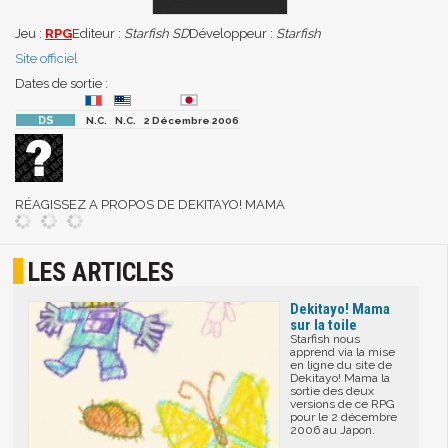
Jeu :
RPG
Editeur :
Starfish SD
Développeur :
Starfish
Site officiel
Dates de sortie :
N.C.
N.C.
2 Décembre 2006
RÉAGISSEZ A PROPOS DE DEKITAYO! MAMA
LES ARTICLES
Dekitayo! Mama
sur la toile
Starfish nous
apprend via la mise
en ligne du site de
Dekitayo! Mama la
sortie des deux
versions de ce RPG
pour le 2 décembre
2006 au Japon.