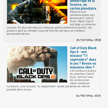
démarrage de la
licence, un
carton planétaire
Moins d’une
semaine après son
lancement, Call of
Duty: Black Ops 6
est déjà un énorme
succès. En plus de retours critiques particulièrement positifs, les
joueurs sont au rendez-vous et font de cet opus le meilleur
lancement de tou
31/10/2024, 18:33
Call of Duty Black
Ops 6 : une
mission "11
septembre" dans
le jeu ? Bonne ou
mauvaise idée ?
Les contours autour
du prochain Call of
Duty sont en train
de se dessiner.
Selon certaines
rumeurs, une mission "11 septembre" serait présente et même
jouable dans le jeu.
24/05/2024, 23:31