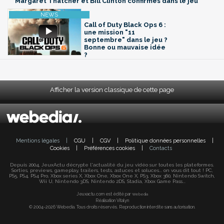
Margaret Thatcher et Bill Clinton confirmés dans le jeu
Call of Duty Black Ops 6 :
une mission "11
septembre" dans le jeu ?
Bonne ou mauvaise idée
?
Afficher la version classique de cette page
Mentions légales
|
CGU
|
CGV
|
Politique données personnelles
|
Cookies
|
Préférences cookies
|
Contacts
Depuis 2004, JeuxActu décrypte l'actualité du jeu vidéo sur toutes les plateformes.
Sorties, previews, gameplay, trailers, tests, astuces et soluces... on vous dit tout ! PC,
PS5, PS4, PS4 Pro, Xbox series X, Xbox One, Xbox One X, PS3, Xbox 360, Nintendo Switch,
Wii U, Nintendo 3DS, Nintendo 2DS, Stadia, Xbox Game Pass...
Jeuxactu.com est édité par
Webedia
Réalisation Vitalyn
© 2004-2026 Webedia. Tous droits réservés. Reproduction interdite sans autorisation.