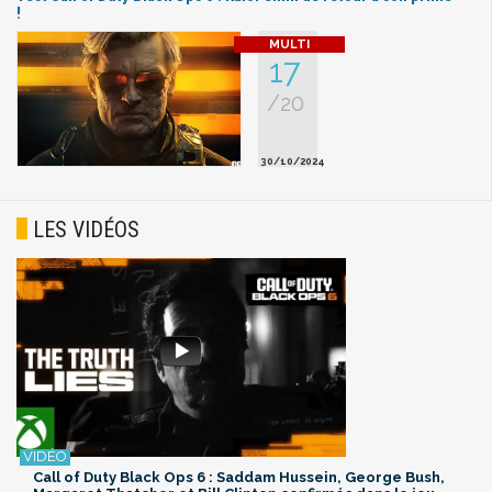
!
17
/20
30/10/2024
LES VIDÉOS
Call of Duty Black Ops 6 : Saddam Hussein, George Bush,