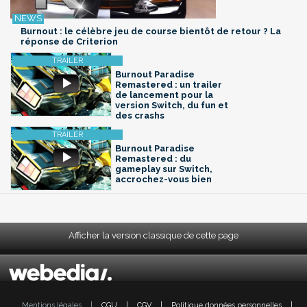
Burnout : le célèbre jeu de course bientôt de retour ? La
réponse de Criterion
Burnout Paradise
Remastered : un trailer
de lancement pour la
version Switch, du fun et
des crashs
Burnout Paradise
Remastered : du
gameplay sur Switch,
accrochez-vous bien
Afficher la version classique de cette page
Mentions légales
|
CGU
|
CGV
|
Politique données personnelles
|