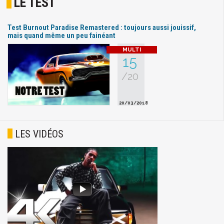
LE TEST
Test Burnout Paradise Remastered : toujours aussi jouissif,
mais quand même un peu fainéant
15
/20
20/03/2018
LES VIDÉOS