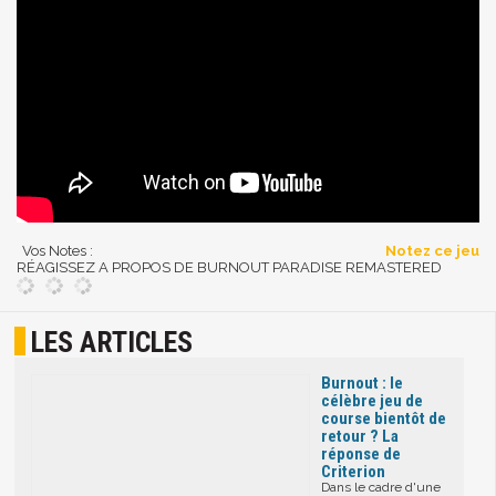
Vos Notes :
Notez ce jeu
RÉAGISSEZ A PROPOS DE BURNOUT PARADISE REMASTERED
LES ARTICLES
Burnout : le
célèbre jeu de
course bientôt de
retour ? La
réponse de
Criterion
Dans le cadre d'une