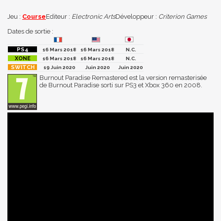
Jeu :
Course
Editeur :
Electronic Arts
Développeur :
Criterion Games
Dates de sortie :
16 Mars 2018
16 Mars 2018
N.C.
16 Mars 2018
16 Mars 2018
N.C.
19 Juin 2020
Juin 2020
Juin 2020
Burnout Paradise Remastered est la version remasterisée
de Burnout Paradise sorti sur PS3 et Xbox 360 en 2008.