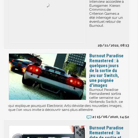
interview accordée à
Eurogamer, Kieran
Crimmins de
Criterion Games a
été interrogé sur un
éventuel retour de
Burnout.
29/11/2022, 08:13
Burnout Paradise
Remastered : à
quelques jours
de la sortie du
jeu sur Switch,
une poignée
d'images
Burnout Paradise
Remastered sortira
cette semaine sur
Nintendo Switch, ce
qui explique pourquoi Electronic Arts dévoile des nouvelles images
que l'on vous invite à découvrir sans plus attendre.
15/06/2020, 14:52
2 |
Burnout Paradise
Remastered : la
date de sortie et