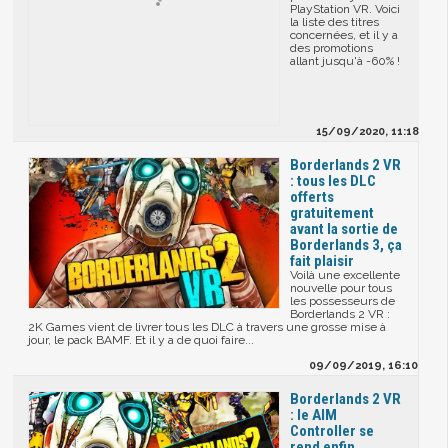
PlayStation VR. Voici
la liste des titres
concernées, et il y a
des promotions
allant jusqu'à -60% !
15/09/2020, 11:18
Borderlands 2 VR
: tous les DLC
offerts
gratuitement
avant la sortie de
Borderlands 3, ça
fait plaisir
Voilà une excellente
nouvelle pour tous
les possesseurs de
Borderlands 2 VR :
2K Games vient de livrer tous les DLC à travers une grosse mise à
jour, le pack BAMF. Et il y a de quoi faire...
09/09/2019, 16:10
Borderlands 2 VR
: le AIM
Controller se
rend enfin