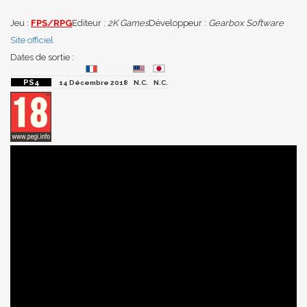
Jeu :
FPS/RPG
Editeur :
2K Games
Développeur :
Gearbox Software
Site officiel
Dates de sortie :
14 Décembre 2018
N.C.
N.C.