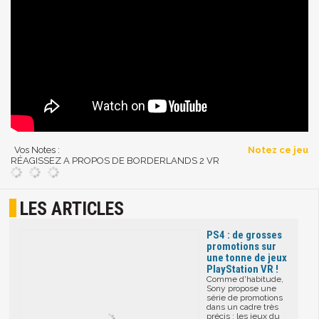
Vos Notes :
Notez ce jeu
RÉAGISSEZ A PROPOS DE BORDERLANDS 2 VR
LES ARTICLES
PS4 : de grosses
promotions sur
une tonne de jeux
PlayStation VR !
Comme d'habitude,
Sony propose une
série de promotions
dans un cadre très
précis : les jeux du