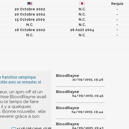
Requis
20 Octobre 2002
N.C.
-
20 Octobre 2002
N.C.
-
15 Octobre 2002
N.C.
-
N.C.
N.C.
-
16 Octobre 2002
26 Août 2004
-
N.C.
N.C.
-
BloodRayne
a franchise vampirique
21/09/2003, 19:46
citée avec un remaster, et
eux, un spin-off et un
BloodRayne
04/09/2003, 19:45
nchise BloodRayne avait
u le temps de faire
e il y a quelques
BloodRayne
. Bonne nouvelle : elle
04/09/2003, 19:44
 revenir grâce à son
BloodRayne
04/09/2003, 19:43
16/06/2020, 13:36
1 |