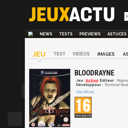
NEWS
TESTS
PREVIEWS
ASTUCES
JEU
TEST
VIDÉOS
IMAGES
A
BLOODRAYNE
Jeu :
Action
Editeur
:
Majesc
Développeur :
Terminal Real
Site officiel