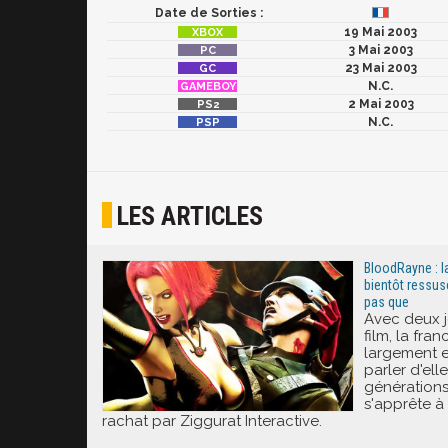
Date de Sorties :
19 Mai 2003
3 Mai 2003
23 Mai 2003
N.C.
2 Mai 2003
N.C.
LES ARTICLES
BloodRayne : l
bientôt ressus
pas que
Avec deux j
film, la fra
largement e
parler d'ell
générations
s'apprête à
rachat par Ziggurat Interactive.