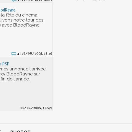
loodRayne
 la fête du cinéma,
ivons notre tour des
s avec BloodRayne.
28/06/2005, 15:29
4 |
r PSP
mes annonce l'arrivée
sexy BloodRayne sur
fin de l'année.
05/04/2005, 14:49