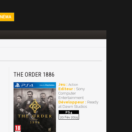
INÉMA
THE ORDER 1886
Jeu :
Action
Editeur :
Sony
Computer
Entertainment
Développeur :
Ready
at Dawn Studios
20 Fév 2015