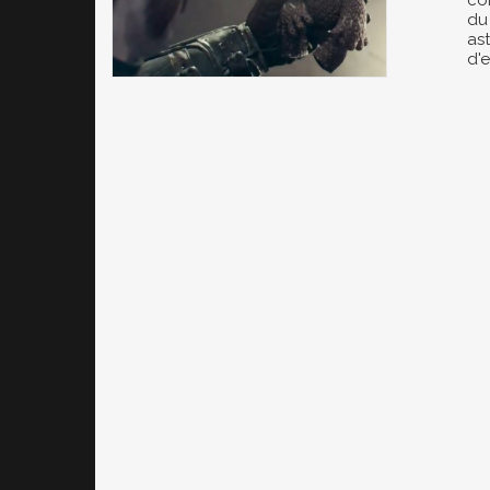
co
du 
ast
d'