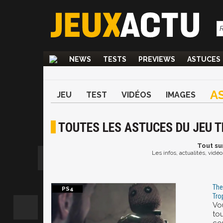
NEWS
TESTS
PREVIEWS
ASTUCES
A
JEU
TEST
VIDÉOS
IMAGES
TOUTES LES ASTUCES DU JEU 
Tout
sur
Les infos, actualités, vid
The
Tro
Vo
to