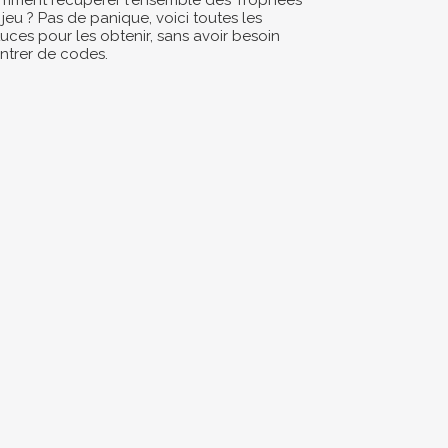
mment récupérer l'ensemble des Trophées
jeu ? Pas de panique, voici toutes les
uces pour les obtenir, sans avoir besoin
entrer de codes.