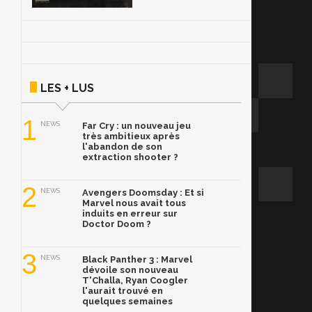
LES + LUS
1
NEWS
Far Cry : un nouveau jeu
très ambitieux après
l'abandon de son
extraction shooter ?
2
NEWS
Avengers Doomsday : Et si
Marvel nous avait tous
induits en erreur sur
Doctor Doom ?
3
NEWS
Black Panther 3 : Marvel
dévoile son nouveau
T'Challa, Ryan Coogler
l'aurait trouvé en
quelques semaines