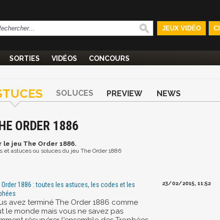
JEUX VIDÉO
C
SORTIES
VIDÉOS
CONCOURS
STUCES
SOLUCES
PREVIEW
NEWS
THE ORDER 1886
 le jeu The Order 1886.
éos et astuces ou soluces du jeu The Order 1886
23/02/2015, 11:52
 Order 1886 : toutes les astuces, les codes et les
phées
us avez terminé The Order 1886 comme
ut le monde mais vous ne savez pas