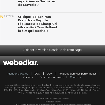
mystérieuses Sorcières
de Latvérie ?
5
PREVIEW
Critique 'Spider-Man
Brand New Day' : le
réalisateur de Shang-Chi
offre enfin à Tom Holland
le film qu’il méritait
Afficher la version classique de cette page
Mentions légales
|
CGU
|
CGV
|
Politique données personnelles
|
Cookies
|
Préférences cookies
|
Contacts
Depuis 2004, JeuxActu décrypte l'actualité du jeu vidéo sur toutes les plateformes.
Sorties, previews, gameplay, trailers, tests, astuces et soluces... on vous dit tout ! PC,
PS5, PS4, PS4 Pro, Xbox series X, Xbox One, Xbox One X, PS3, Xbox 360, Nintendo Switch,
Wii U, Nintendo 3DS, Nintendo 2DS, Stadia, Xbox Game Pass...
Jeuxactu.com est édité par
Webedia
Réalisation Vitalyn
© 2004-2026 Webedia. Tous droits réservés. Reproduction interdite sans autorisation.