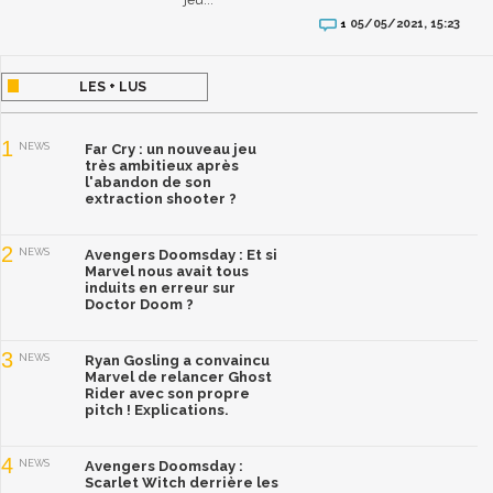
05/05/2021, 15:23
1
LES + LUS
1
NEWS
Far Cry : un nouveau jeu
très ambitieux après
l'abandon de son
extraction shooter ?
2
NEWS
Avengers Doomsday : Et si
Marvel nous avait tous
induits en erreur sur
Doctor Doom ?
3
NEWS
Ryan Gosling a convaincu
Marvel de relancer Ghost
Rider avec son propre
pitch ! Explications.
4
NEWS
Avengers Doomsday :
Scarlet Witch derrière les