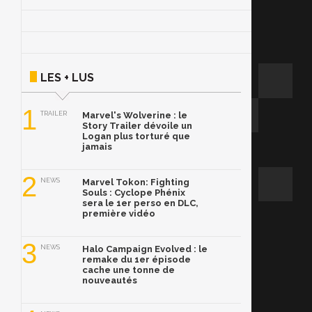
LES + LUS
1
TRAILER
Marvel's Wolverine : le
Story Trailer dévoile un
Logan plus torturé que
jamais
2
NEWS
Marvel Tokon: Fighting
Souls : Cyclope Phénix
sera le 1er perso en DLC,
première vidéo
3
NEWS
Halo Campaign Evolved : le
remake du 1er épisode
cache une tonne de
nouveautés