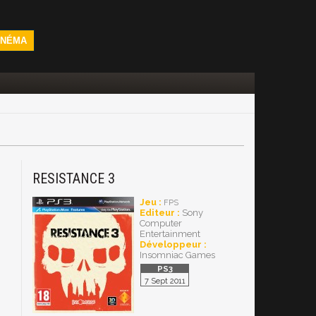
INÉMA
RESISTANCE 3
Jeu :
FPS
Editeur :
Sony
Computer
Entertainment
Développeur :
Insomniac Games
7 Sept 2011