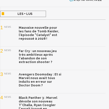
LES + LUS
1
NEWS
Mauvaise nouvelle pour
les fans de Tomb Raider,
l'épisode "Catalyst" est
repoussé à 2028 !
2
NEWS
Far Cry : un nouveau jeu
très ambitieux après
l'abandon de son
extraction shooter ?
3
NEWS
Avengers Doomsday : Et si
Marvel nous avait tous
induits en erreur sur
Doctor Doom ?
4
NEWS
Black Panther 3 : Marvel
dévoile son nouveau
T'Challa, Ryan Coogler
l'aurait trouvé en