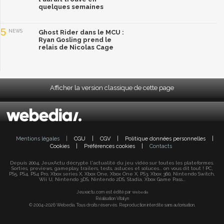
quelques semaines
5
NEWS
Ghost Rider dans le MCU :
Ryan Gosling prend le
relais de Nicolas Cage
Afficher la version classique de cette page
Mentions légales
|
CGU
|
CGV
|
Politique données personnelles
|
Cookies
|
Préférences cookies
|
Contacts
Depuis 2004, JeuxActu décrypte l'actualité du jeu vidéo sur toutes les plateformes.
Sorties, previews, gameplay, trailers, tests, astuces et soluces... on vous dit tout ! PC,
PS5, PS4, PS4 Pro, Xbox series X, Xbox One, Xbox One X, PS3, Xbox 360, Nintendo Switch,
Wii U, Nintendo 3DS, Nintendo 2DS, Stadia, Xbox Game Pass...
Jeuxactu.com est édité par
Webedia
Réalisation Vitalyn
© 2004-2026 Webedia. Tous droits réservés. Reproduction interdite sans autorisation.