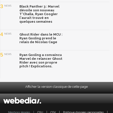
3
NEWS
Black Panther 3 : Marvel
dévoile son nouveau
T'Challa, Ryan Coogler
l'aurait trouvé en
quelques semaines
4
NEWS
Ghost Rider dans le MCU :
Ryan Gosling prend le
relais de Nicolas Cage
5
NEWS
Ryan Gosling a convaincu
Marvel de relancer Ghost
Rider avec son propre
pitch ! Explications.
Afficher la version classique de cette page
Mentions légales
|
CGU
|
CGV
|
Politique données personnelles
|