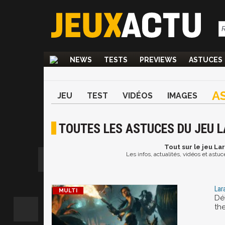
NEWS
TESTS
PREVIEWS
ASTUCES
A
JEU
TEST
VIDÉOS
IMAGES
TOUTES LES ASTUCES DU JEU 
Tout
sur le jeu La
Les infos, actualités, vidéos et astu
Lar
Dé
the