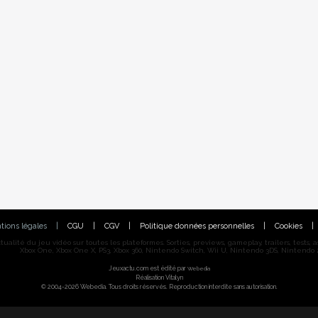
tions légales
|
CGU
|
CGV
|
Politique données personnelles
|
Cookies
|
alité du jeu vidéo sur toutes les plateformes. Sorties, previews, gameplay, trailers, tests, astu
Xbox One, Xbox One X, PS3, Xbox 360, Nintendo Switch, Wii U, Nintendo 3DS, Nintendo 2
Jeuxactu.com est édité par
Webedia
Réalisation Vitalyn
© 2004-2026 Webedia. Tous droits réservés. Reproduction interdite sans autorisation.