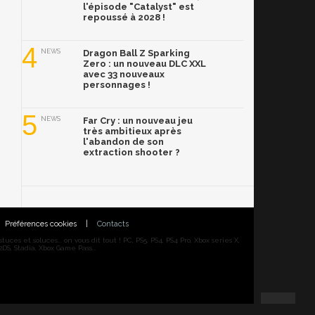
l'épisode "Catalyst" est
repoussé à 2028 !
4
NEWS
Dragon Ball Z Sparking
Zero : un nouveau DLC XXL
avec 33 nouveaux
personnages !
5
NEWS
Far Cry : un nouveau jeu
très ambitieux après
l'abandon de son
extraction shooter ?
Préférences cookies
|
Contacts
ces et soluces... on vous dit tout ! PC, PS5, PS4, PS4 Pro, Xbox series X,
DS, Stadia, Xbox Game Pass...