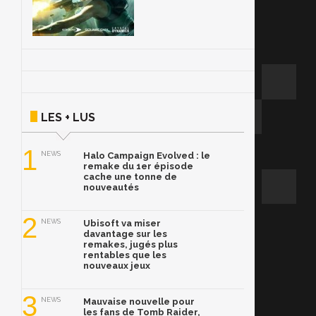
LES + LUS
1
NEWS
Halo Campaign Evolved : le
remake du 1er épisode
cache une tonne de
nouveautés
2
NEWS
Ubisoft va miser
davantage sur les
remakes, jugés plus
rentables que les
nouveaux jeux
3
NEWS
Mauvaise nouvelle pour
les fans de Tomb Raider,