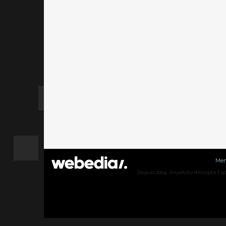
Men
Depuis 2004, JeuxActu décrypte l'actu