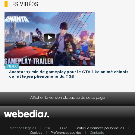
LES VIDÉOS
Ananta : 17 min de gameplay pour le GTA-like animé chinois,
ce fut le jeu phénomène du TGS
Afficher la version classique de cette page
Mentions légales
|
CGU
|
CGV
|
Politique données personnelles
|
Cookies
|
Préférences cookies
|
Contacts