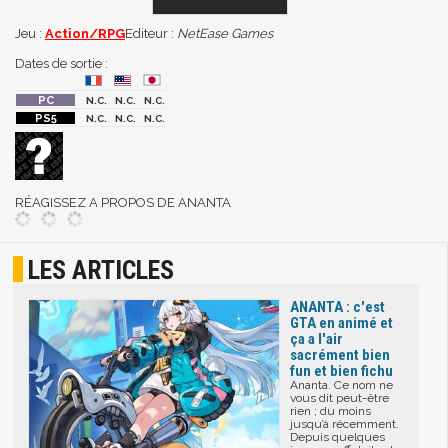
Jeu :
Action/RPG
Editeur :
NetEase Games
Dates de sortie :
N.C.
N.C.
N.C.
N.C.
N.C.
N.C.
RÉAGISSEZ A PROPOS DE ANANTA
LES ARTICLES
ANANTA : c'est
GTA en animé et
ça a l'air
sacrément bien
fun et bien fichu
Ananta. Ce nom ne
vous dit peut-être
rien ; du moins
jusqu’à récemment.
Depuis quelques