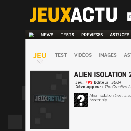
NEWS
TESTS
PREVIEWS
ASTUCES
JEU
TEST
VIDÉOS
IMAGES
AS
ALIEN ISOLATION 
Jeu :
FPS
Editeur
:
SEGA
Développeur :
The Creative 
Alien Isolation 2 est la 
Assembly.