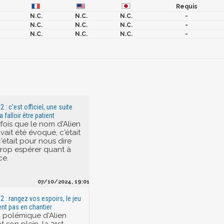
Requis
N.C.
N.C.
N.C.
-
N.C.
N.C.
N.C.
-
N.C.
N.C.
N.C.
-
2 : c'est officiel, une suite
va falloir être patient
fois que le nom d'Alien
avait été évoqué, c'était
'était pour nous dire
trop espérer quant à
ce.
07/10/2024, 19:01
 2 : rangez vos espoirs, le jeu
nt pas en chantier
a polémique d'Alien
 son plein, la 21st