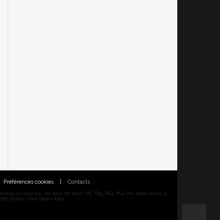
Préférences cookies
|
Contacts
ces et soluces... on vous dit tout ! PC, PS5, PS4, PS4 Pro, Xbox series X,
DS, Stadia, Xbox Game Pass...