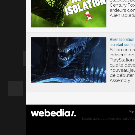
Century Fox
ardeurs con
Alien Isolatio
Alien Isolation
jeu était sur le
Si l'on en cr
indiscrétions
PlayStation 
que le dév
nouveau jeu 
de débuter 
Assembly.
Men
Depuis 2004, JeuxActu décrypte l'actu