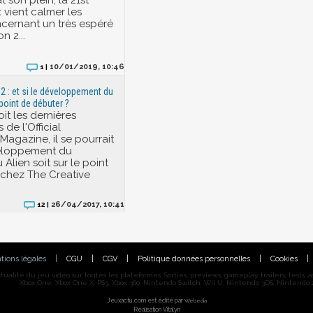
 vient calmer les
cernant un très espéré
n 2...
10/01/2019, 10:46
1 |
 2 : et si le développement du
 point de débuter ?
oit les dernières
 de l'Official
Magazine, il se pourrait
eloppement du
Alien soit sur le point
chez The Creative
26/04/2017, 10:41
12 |
tions légales
|
CGU
|
CGV
|
Politique données personnelles
|
Cookies
|
alité du jeu vidéo sur toutes les plateformes. Sorties, previews, gameplay, trailers, tests, astu
Xbox One, Xbox One X, PS3, Xbox 360, Nintendo Switch, Wii U, Nintendo 3DS, Nintendo 2
Jeuxactu.com est édité par
Webedia
Réalisation Vitalyn