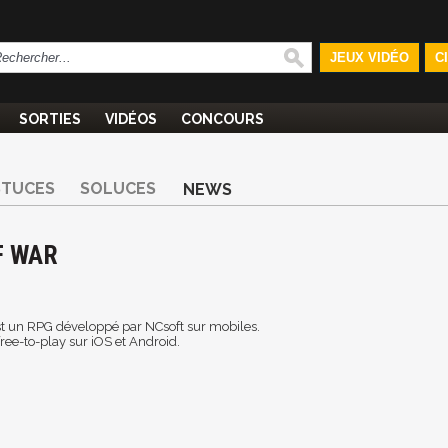
JEUX VIDÉO
C
SORTIES
VIDÉOS
CONCOURS
STUCES
SOLUCES
NEWS
F WAR
est un RPG développé par NCsoft sur mobiles.
free-to-play sur iOS et Android.