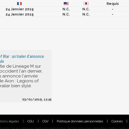
Requis
24 Janvier 2019
N.C.
N.C.
-
24 Janvier 2019
N.C.
N.C.
-
f War : un trailer d'annonce
ule
rtie de Lineage M sur
ccident l'an dernier,
 annonce l'arrivée
e Aion : Legions of
railer bien stylé.
03/01/2019, 12:25
tions légales
|
CGU
|
CGV
|
Politique données personnelles
|
Cookies
|
alité du jeu vidéo sur toutes les plateformes. Sorties, previews, gameplay, trailers, tests, astu