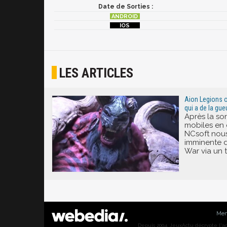
Date de Sorties :
LES ARTICLES
Aion Legions o
qui a de la gue
Après la so
mobiles en o
NCsoft nous
imminente d
War via un t
Men
Depuis 2004, JeuxActu décrypte l'actu