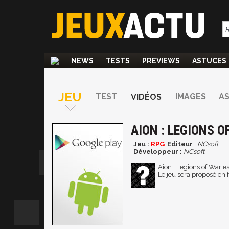
NEWS
TESTS
PREVIEWS
ASTUCES
JEU
TEST
IMAGES
A
VIDÉOS
AION : LEGIONS O
Jeu :
RPG
Editeur
:
NCsoft
Développeur :
NCsoft
Aion : Legions of War 
Le jeu sera proposé en 