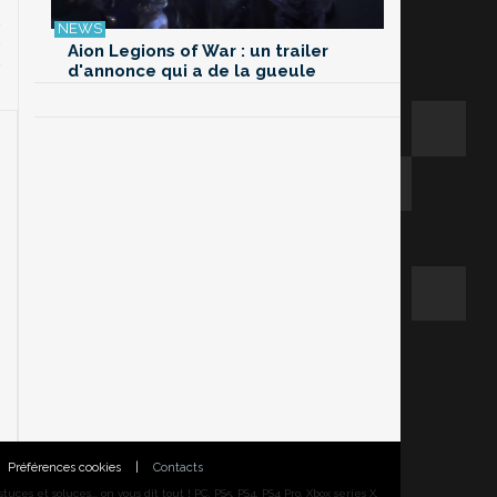
Aion Legions of War : un trailer
d'annonce qui a de la gueule
Préférences cookies
|
Contacts
ces et soluces... on vous dit tout ! PC, PS5, PS4, PS4 Pro, Xbox series X,