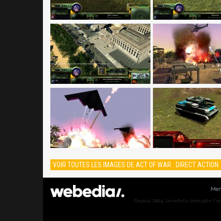
VOIR TOUTES LES IMAGES DE ACT OF WAR : DIRECT ACTION
Men
Depuis 2004, JeuxActu décrypte l'actu