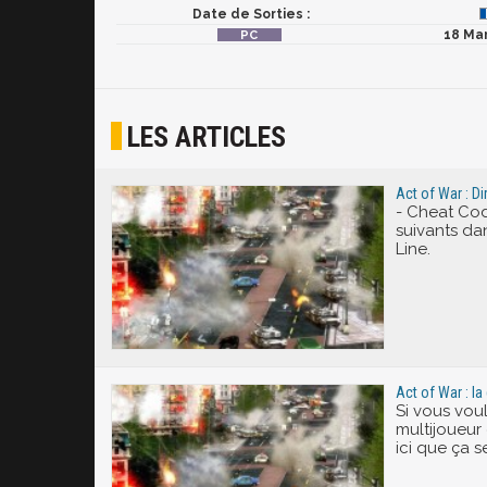
Date de Sorties :
18 Ma
LES ARTICLES
Act of War : Di
- Cheat Cod
suivants dan
Line.
Act of War : l
Si vous vou
multijoueur 
ici que ça s