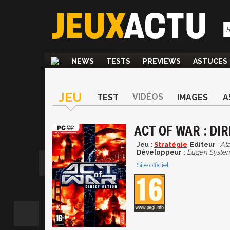
NEWS
TESTS
PREVIEWS
ASTUCES
JEU
VIDÉOS
TEST
IMAGES
A
ACT OF WAR : DI
Jeu :
Stratégie
Editeur
:
Ata
Développeur :
Eugen Syste
Site officiel