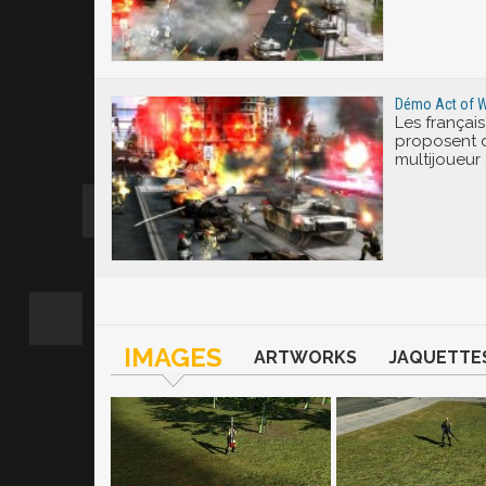
Démo Act of 
Les françai
proposent 
multijoueur 
IMAGES
ARTWORKS
JAQUETTE