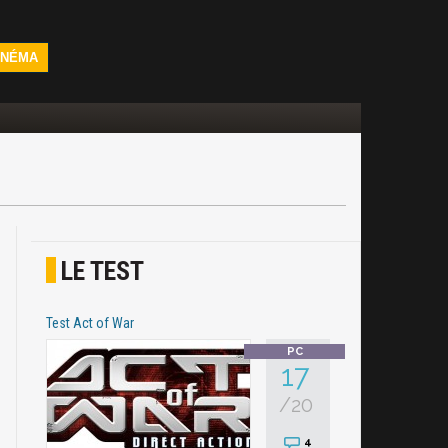
INÉMA
LE TEST
Test Act of War
17
/20
4