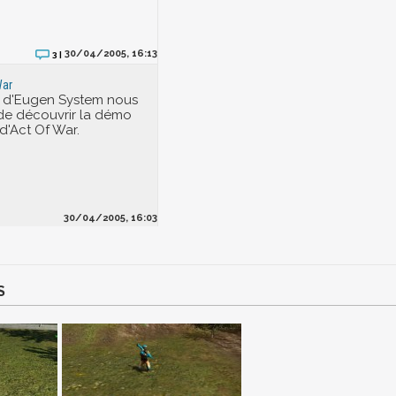
30/04/2005, 16:13
3 |
War
s d'Eugen System nous
de découvrir la démo
d'Act Of War.
30/04/2005, 16:03
S