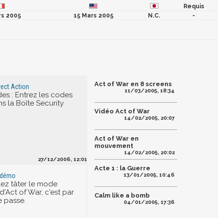
Requis
rs 2005
15 Mars 2005
N.C.
-
Act of War en 8 screens
rect Action
11/03/2005, 18:34
es : Entrez les codes
s la Boîte Security
Vidéo Act of War
14/02/2005, 20:07
Act of War en
mouvement
14/02/2005, 20:02
27/12/2006, 12:01
Acte 1 : la Guerre
13/01/2005, 10:46
a démo
lez tâter le mode
d'Act of War, c'est par
Calm like a bomb
e passe.
04/01/2005, 17:36