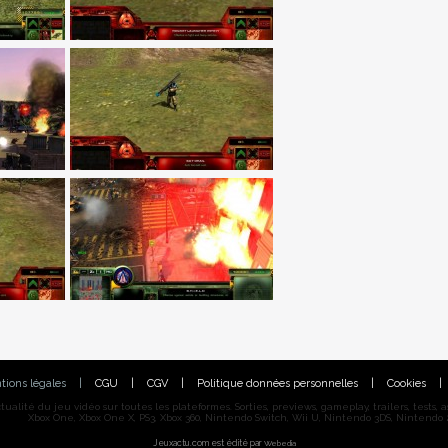
tions légales
|
CGU
|
CGV
|
Politique données personnelles
|
Cookies
|
alité du jeu vidéo sur toutes les plateformes. Sorties, previews, gameplay, trailers, tests, astu
Xbox One, Xbox One X, PS3, Xbox 360, Nintendo Switch, Wii U, Nintendo 3DS, Nintendo 2
Jeuxactu.com est édité par
Webedia