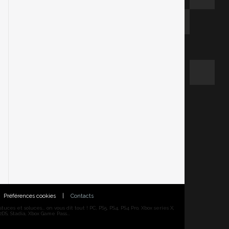
Préférences cookies
|
Contacts
ces et soluces... on vous dit tout ! PC, PS5, PS4, PS4 Pro, Xbox series X,
DS, Stadia, Xbox Game Pass...