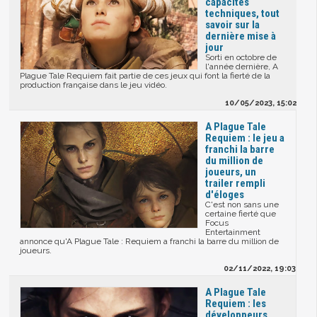
capacités
techniques, tout
savoir sur la
dernière mise à
jour
Sorti en octobre de
l'année dernière, A
Plague Tale Requiem fait partie de ces jeux qui font la fierté de la
production française dans le jeu vidéo.
10/05/2023, 15:02
A Plague Tale
Requiem : le jeu a
franchi la barre
du million de
joueurs, un
trailer rempli
d'éloges
C'est non sans une
certaine fierté que
Focus
Entertainment
annonce qu'A Plague Tale : Requiem a franchi la barre du million de
joueurs.
02/11/2022, 19:03
A Plague Tale
Requiem : les
développeurs