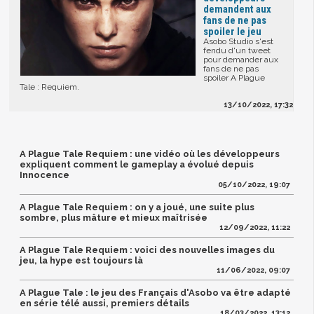
demandent aux
fans de ne pas
spoiler le jeu
Asobo Studio s'est
fendu d'un tweet
pour demander aux
fans de ne pas
spoiler A Plague
Tale : Requiem.
13/10/2022, 17:32
A Plague Tale Requiem : une vidéo où les développeurs
expliquent comment le gameplay a évolué depuis
Innocence
05/10/2022, 19:07
A Plague Tale Requiem : on y a joué, une suite plus
sombre, plus mâture et mieux maîtrisée
12/09/2022, 11:22
A Plague Tale Requiem : voici des nouvelles images du
jeu, la hype est toujours là
11/06/2022, 09:07
A Plague Tale : le jeu des Français d'Asobo va être adapté
en série télé aussi, premiers détails
18/03/2022, 13:12