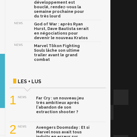
développement est
bouclé, rendez-vous la
semaine prochaine pour
du très lourd
NEWS
God of War : après Ryan
Hurst, Dave Bautista serait
en négociations pour
devenir le nouveau Kratos
NEWS
Marvel Tōkon Fighting
Souls lâche son ultime
trailer avant le grand
combat
LES + LUS
1
NEWS
Far Cry : un nouveau jeu
très ambitieux après
l'abandon de son
extraction shooter ?
2
NEWS
Avengers Doomsday : Et si
Marvel nous avait tous
induits en erreur sur