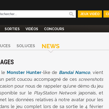
JEUX VIDÉO
C
SORTIES
VIDÉOS
CONCOURS
NEWS
TUCES
SOLUCES
MAGES
, le
Monster Hunter
-like de
Bandai
Namco
, vient
 un petit coucou accompagné de ces
screenshots
occasion pour nous de rappeler qu'une démo du jeu
isponible sur le
PlayStation Network
japonais, et
met les données relatives à notre avatar pour les
 dans le jeu complet lors de sa sortie le 4 février