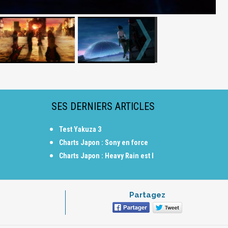
SES DERNIERS ARTICLES
Test Yakuza 3
Charts Japon : Sony en force
Charts Japon : Heavy Rain est l
Partagez