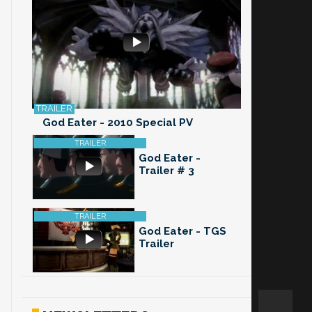
God Eater - 2010 Special PV
God Eater -
Trailer # 3
God Eater - TGS
Trailer