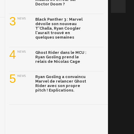
Doctor Doom ?
3
NEWS
Black Panther 3 : Marvel
dévoile son nouveau
T'Challa, Ryan Coogler
l'aurait trouvé en
quelques semaines
4
NEWS
Ghost Rider dans le MCU :
Ryan Gosling prend le
relais de Nicolas Cage
5
NEWS
Ryan Gosling a convaincu
Marvel de relancer Ghost
Rider avec son propre
pitch ! Explications.