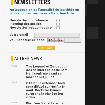
NEWSLETTERS
Ne loupez rien de l'actualité du jeu vidéo en
vous abonnant aux newsletters JeuxActu.
Newsletter quotidienne
Planning des sorties
Newsletter hebdomadaire
Votre email :
Veuillez saisir ce code :
AUTRES NEWS
NEWS
The Legend of Zelda : l'un
des derniers rôles de Sam
Neill confirmé avant sa
mort début juillet
NEWS
GTA 6 : un extended look
sera diffusé sur Netflix fin
août, Rockstar Games
surprend la planète jeu
vidéo
NEWS
Phantom Blade Zero : le