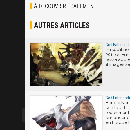
Blasé
À DÉCOUVRIR ÉGALEMENT
Osef
AUTRES ARTICLES
Joyeux
Excité
God Eater en 
Puisqu'il ne
2011 en Eur
laisse appré
4 images se
God Eater sort
Bandai Nam
son Level U
récemment 
annoncer qu
en Europe l