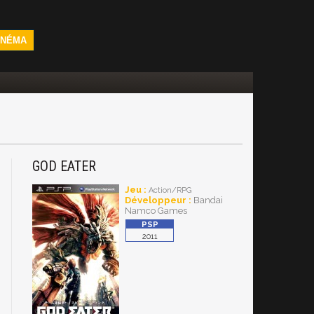
INÉMA
GOD EATER
Jeu :
Action/RPG
Développeur :
Bandai
Namco Games
2011