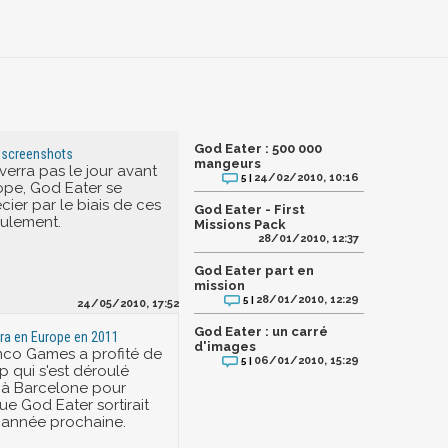
God Eater : 500 000
4 screenshots
mangeurs
 verra pas le jour avant
24/02/2010, 10:16
5 |
ope, God Eater se
cier par le biais de ces
God Eater - First
ulement.
Missions Pack
28/01/2010, 12:37
God Eater part en
mission
28/01/2010, 12:29
5 |
24/05/2010, 17:52
God Eater : un carré
ira en Europe en 2011
d'images
co Games a profité de
06/01/2010, 15:29
5 |
p qui s'est déroulé
à Barcelone pour
e God Eater sortirait
'année prochaine.