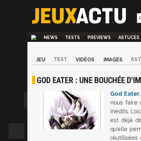
NEWS
TESTS
PREVIEWS
ASTUCES
TEST
AS
JEU
VIDÉOS
IMAGES
GOD EATER : UNE BOUCHÉE D'I
God Eater
nous faire
inédits. L'
est déjà d
qu'elle per
réutilisées