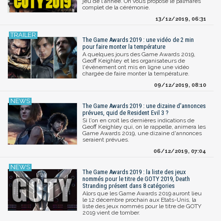
jeu de l'année. On vous propose le palmarès
complet de la cérémonie.
13/12/2019, 06:31
The Game Awards 2019 : une vidéo de 2 min
pour faire monter la température
A quelques jours des Game Awards 2019,
Geoff Keighley et les organisateurs de
l'événement ont mis en ligne une vidéo
chargée de faire monter la température.
09/12/2019, 08:10
The Game Awards 2019 : une dizaine d'annonces
prévues, quid de Resident Evil 3 ?
Si l'on en croit les dernières indications de
Geoff Keighley qui, on le rappelle, animera les
Game Awards 2019, une dizaine d'annonces
seraient prévues.
06/12/2019, 07:04
The Game Awards 2019 : la liste des jeux
nommés pour le titre de GOTY 2019, Death
Stranding présent dans 8 catégories
Alors que les Game Awards 2019 auront lieu
le 12 décembre prochain aux Etats-Unis, la
liste des jeux nommés pour le titre de GOTY
2019 vient de tomber.