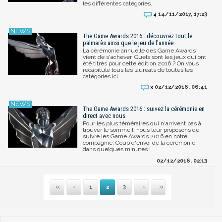
les différentes catégories.
14/11/2017, 17:23
4
The Game Awards 2016 : découvrez tout le
palmarès ainsi que le jeu de l'année
La cérémonie annuelle des Game Awards
vient de s'achever. Quels sont les jeux qui ont
été titrés pour cette édition 2016 ? On vous
récapitule tous les lauréats de toutes les
catégories ici.
02/12/2016, 06:41
3
The Game Awards 2016 : suivez la cérémonie en
direct avec nous
Pour les plus téméraires qui n'arrivent pas à
trouver le sommeil, nous leur proposons de
suivre les Game Awards 2016 en notre
compagnie. Coup d'envoi de la cérémonie
dans quelques minutes !
02/12/2016, 02:13
1
2
3
Suivante
Première
Dernière
Précédente