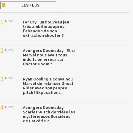
LES + LUS
1
NEWS
Far Cry : un nouveau jeu
très ambitieux après
l'abandon de son
extraction shooter ?
2
NEWS
Avengers Doomsday : Et si
Marvel nous avait tous
induits en erreur sur
Doctor Doom ?
3
NEWS
Ryan Gosling a convaincu
Marvel de relancer Ghost
Rider avec son propre
pitch ! Explications.
4
NEWS
Avengers Doomsday :
Scarlet Witch derrière les
mystérieuses Sorcières
de Latvérie ?