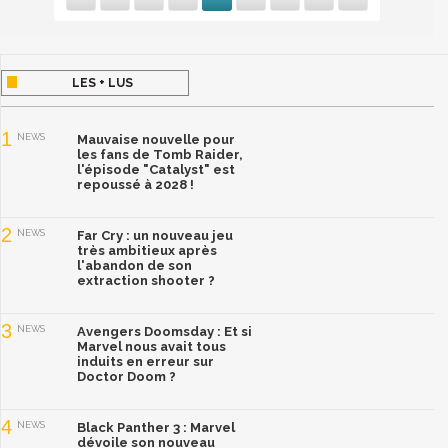
LES + LUS
1
NEWS
Mauvaise nouvelle pour
les fans de Tomb Raider,
l'épisode "Catalyst" est
repoussé à 2028 !
2
NEWS
Far Cry : un nouveau jeu
très ambitieux après
l'abandon de son
extraction shooter ?
3
NEWS
Avengers Doomsday : Et si
Marvel nous avait tous
induits en erreur sur
Doctor Doom ?
4
NEWS
Black Panther 3 : Marvel
dévoile son nouveau