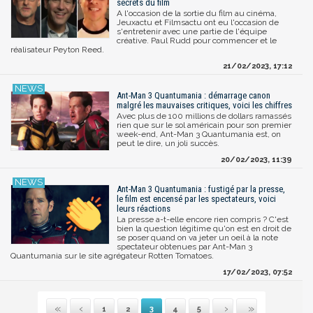
secrets du film
A l'occasion de la sortie du film au cinéma,
Jeuxactu et Filmsactu ont eu l'occasion de
s'entretenir avec une partie de l'équipe
créative. Paul Rudd pour commencer et le
réalisateur Peyton Reed.
21/02/2023, 17:12
Ant-Man 3 Quantumania : démarrage canon
malgré les mauvaises critiques, voici les chiffres
Avec plus de 100 millions de dollars ramassés
rien que sur le sol américain pour son premier
week-end, Ant-Man 3 Quantumania est, on
peut le dire, un joli succès.
20/02/2023, 11:39
Ant-Man 3 Quantumania : fustigé par la presse,
le film est encensé par les spectateurs, voici
leurs réactions
La presse a-t-elle encore rien compris ? C'est
bien la question légitime qu'on est en droit de
se poser quand on va jeter un oeil à la note
spectateur obtenues par Ant-Man 3
Quantumania sur le site agrégateur Rotten Tomatoes.
17/02/2023, 07:52
1
2
3
4
5
Première
Précédente
Suivante
Dernière