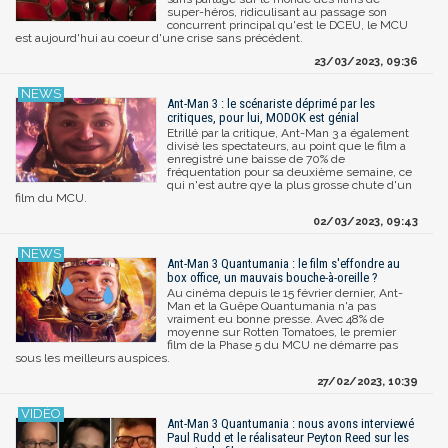
super-héros, ridiculisant au passage son
concurrent principal qu'est le DCEU, le MCU
est aujourd'hui au coeur d'une crise sans précédent.
23/03/2023, 09:36
Ant-Man 3 : le scénariste déprimé par les
critiques, pour lui, MODOK est génial
Etrillé par la critique, Ant-Man 3 a également
divisé les spectateurs, au point que le film a
enregistré une baisse de 70% de
fréquentation pour sa deuxième semaine, ce
qui n'est autre qye la plus grosse chute d'un
film du MCU.
02/03/2023, 09:43
Ant-Man 3 Quantumania : le film s'effondre au
box office, un mauvais bouche-à-oreille ?
Au cinéma depuis le 15 février dernier, Ant-
Man et la Guêpe Quantumania n'a pas
vraiment eu bonne presse. Avec 48% de
moyenne sur Rotten Tomatoes, le premier
film de la Phase 5 du MCU ne démarre pas
sous les meilleurs auspices.
27/02/2023, 10:39
Ant-Man 3 Quantumania : nous avons interviewé
Paul Rudd et le réalisateur Peyton Reed sur les