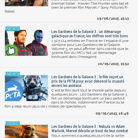
premier trailer : Kraven The Hunter sera bel et
bien le premier film Marvel / Sony Pictures R-
Rated.
19/06/2023, 23:13
Les Gardiens de la Galaxie 3 : un démarrage
galactique en France, les chiffres sont très bons
1 323 124 entrées en France en l'espace d'une
semaine pour Les Gardiens de la Galaxie
Volume 3, on peut affirmer sans crainte que le
32ème film du MCU fait un démarrage
tonitruant dans l'Hexagone.
10/05/2023, 15:52
Les Gardiens de la Galaxie 3 : le film reçoit un
prix de la PETA pour avoir dénoncé la cruauté
envers les animaux
C'est le film dont tout le monde parle depuis
quelques jours : Les Gardiens de la Galaxie 3
fait un démarrage tonitruant un peu partout
dans le monde, notamment en France où le
film a déjà réuni plus de 1 million de spectateurs.
09/05/2023, 16:46
Les Gardiens de la Galaxie 3 : Nebula vs Adam
Warlock, Marvel dévoile un bout de leur combat
Nous sommes à quelques jours de la sortie