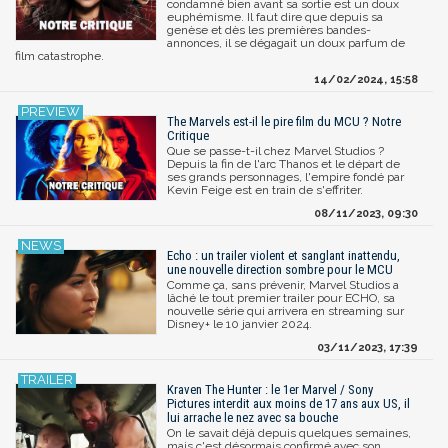
condamné bien avant sa sortie est un doux
euphémisme. Il faut dire que depuis sa
genèse et dès les premières bandes-
annonces, il se dégagait un doux parfum de
film catastrophe.
14/02/2024, 15:58
The Marvels est-il le pire film du MCU ? Notre
Critique
Que se passe-t-il chez Marvel Studios ?
Depuis la fin de l'arc Thanos et le départ de
ses grands personnages, l'empire fondé par
Kevin Feige est en train de s'effriter.
08/11/2023, 09:30
Echo : un trailer violent et sanglant inattendu,
une nouvelle direction sombre pour le MCU
Comme ça, sans prévenir, Marvel Studios a
lâché le tout premier trailer pour ECHO, sa
nouvelle série qui arrivera en streaming sur
Disney+ le 10 janvier 2024.
03/11/2023, 17:39
Kraven The Hunter : le 1er Marvel / Sony
Pictures interdit aux moins de 17 ans aux US, il
lui arrache le nez avec sa bouche
On le savait déjà depuis quelques semaines,
mais c'est désormais confirmé avec son