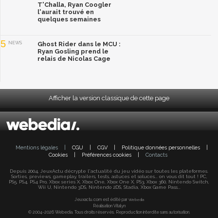
T'Challa, Ryan Coogler
l'aurait trouvé en
quelques semaines
5
NEWS
Ghost Rider dans le MCU :
Ryan Gosling prend le
relais de Nicolas Cage
Afficher la version classique de cette page
Mentions légales
|
CGU
|
CGV
|
Politique données personnelles
|
Cookies
|
Préférences cookies
|
Contacts
Depuis 2004, JeuxActu décrypte l'actualité du jeu vidéo sur toutes les plateformes.
Sorties, previews, gameplay, trailers, tests, astuces et soluces... on vous dit tout ! PC,
PS5, PS4, PS4 Pro, Xbox series X, Xbox One, Xbox One X, PS3, Xbox 360, Nintendo Switch,
Wii U, Nintendo 3DS, Nintendo 2DS, Stadia, Xbox Game Pass...
Jeuxactu.com est édité par
Webedia
Réalisation Vitalyn
© 2004-2026 Webedia. Tous droits réservés. Reproduction interdite sans autorisation.