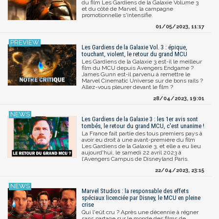
du film Les Gardiens de la Galaxie Volume 3
et du côté de Marvel, la campagne
promotionnelle s'intensifie.
01/05/2023, 11:17
Les Gardiens de la Galaxie Vol. 3 : épique,
touchant, violent, le retour du grand MCU
Les Gardiens de la Galaxie 3 est-il le meilleur
film du MCU depuis Avengers Endgame ?
James Gunn est-il parvenu à remettre le
Marvel Cinematic Universe sur de bons rails ?
Allez-vous pleurer devant le film ?
28/04/2023, 19:01
Les Gardiens de la Galaxie 3 : les 1er avis sont
tombés, le retour du grand MCU, c'est unanime !
La France fait partie des tous premiers pays à
avoir eu droit à une avant-première du film
Les Gardiens de la Galaxie 3, et elle a eu lieu
aujourd'hui, le samedi 22 avril 2023 à
l'Avengers Campus de Disneyland Paris.
22/04/2023, 23:15
Marvel Studios : la responsable des effets
spéciaux licenciée par Disney, le MCU en pleine
crise
Qui l'eût cru ? Après une décennie à régner
sans partage sur le monde des films de