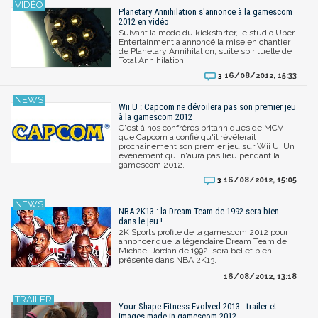
Planetary Annihilation s'annonce à la gamescom
2012 en vidéo
Suivant la mode du kickstarter, le studio Uber
Entertainment a annoncé la mise en chantier
de Planetary Annihilation, suite spirituelle de
Total Annihilation.
16/08/2012, 15:33
3
Wii U : Capcom ne dévoilera pas son premier jeu
à la gamescom 2012
C'est à nos confrères britanniques de MCV
que Capcom a confié qu'il révélerait
prochainement son premier jeu sur Wii U. Un
événement qui n'aura pas lieu pendant la
gamescom 2012.
16/08/2012, 15:05
3
NBA 2K13 : la Dream Team de 1992 sera bien
dans le jeu !
2K Sports profite de la gamescom 2012 pour
annoncer que la légendaire Dream Team de
Michael Jordan de 1992, sera bel et bien
présente dans NBA 2K13.
16/08/2012, 13:18
Your Shape Fitness Evolved 2013 : trailer et
images made in gamescom 2012