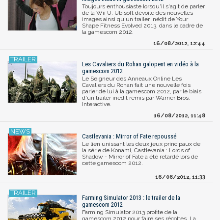
Toujours enthousiaste lorsqu'il s'agit de parler
de la Wii U, Ubisoft dévoile des nouvelles
images ainsi qu'un trailer inédit de Your
Shape Fitness Evolved 2013, dans le cadre de
la gamescom 2012.
16/08/2012, 12:44
Les Cavaliers du Rohan galopent en vidéo à la
gamescom 2012
Le Seigneur des Anneaux Online Les
Cavaliers du Rohan fait une nouvelle fois
parler de lui à la gamescom 2012, par le biais
d'un trailer inédit remis par Warner Bros.
Interactive.
16/08/2012, 11:48
Castlevania : Mirror of Fate repoussé
Le lien unissant les deux jeux principaux de
la série de Konami, Castlevania : Lords of
Shadow - Mirror of Fate a été retardé lors de
cette gamescom 2012.
16/08/2012, 11:33
Farming Simulator 2013 : le trailer de la
gamescom 2012
Farming Simulator 2013 profite de la
gamescom 2012 pour faire ses récoltes. La