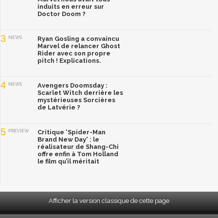
induits en erreur sur
Doctor Doom ?
3
NEWS
Ryan Gosling a convaincu
Marvel de relancer Ghost
Rider avec son propre
pitch ! Explications.
4
NEWS
Avengers Doomsday :
Scarlet Witch derrière les
mystérieuses Sorcières
de Latvérie ?
5
PREVIEW
Critique 'Spider-Man
Brand New Day' : le
réalisateur de Shang-Chi
offre enfin à Tom Holland
le film qu’il méritait
Afficher la version classique de cette page