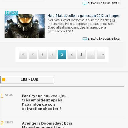
15/08/2012, 22:18
3
Halo 4 fait décoller la gamescom 2012 en images
Nouveau volet désormais aux mains de 343
Industries, Halo 4 expose plusieurs de ses
Spécialisations dans des images de la
gamescom 2012.
15/08/2012, 18:52
1
1
2
3
4
5
Première
Précédente
Suivante
Dernière
LES + LUS
1
NEWS
Far Cry : un nouveau jeu
très ambitieux après
l'abandon de son
extraction shooter ?
2
NEWS
Avengers Doomsday : Et si
Marvel nous avait tous