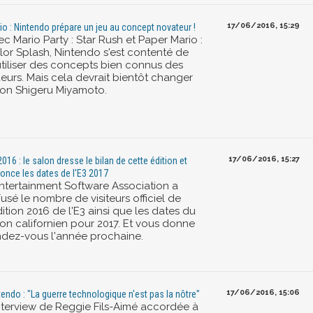
17/06/2016, 15:29
io : Nintendo prépare un jeu au concept novateur !
c Mario Party : Star Rush et Paper Mario :
lor Splash, Nintendo s'est contenté de
utiliser des concepts bien connus des
ueurs. Mais cela devrait bientôt changer
lon Shigeru Miyamoto.
17/06/2016, 15:27
2016 : le salon dresse le bilan de cette édition et
once les dates de l'E3 2017
Entertainment Software Association a
fusé le nombre de visiteurs officiel de
dition 2016 de l'E3 ainsi que les dates du
lon californien pour 2017. Et vous donne
ndez-vous l'année prochaine.
17/06/2016, 15:06
tendo : "La guerre technologique n'est pas la nôtre"
interview de Reggie Fils-Aimé accordée à