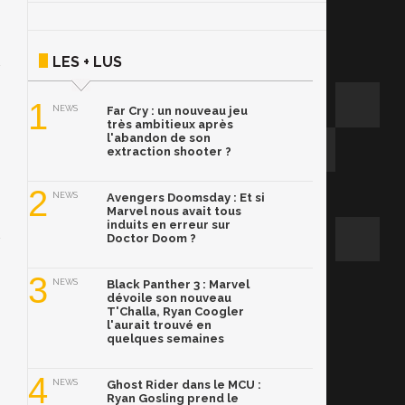
LES + LUS
1
NEWS
Far Cry : un nouveau jeu
très ambitieux après
l'abandon de son
extraction shooter ?
2
NEWS
Avengers Doomsday : Et si
Marvel nous avait tous
induits en erreur sur
Doctor Doom ?
3
NEWS
Black Panther 3 : Marvel
dévoile son nouveau
T'Challa, Ryan Coogler
l'aurait trouvé en
quelques semaines
4
NEWS
Ghost Rider dans le MCU :
Ryan Gosling prend le