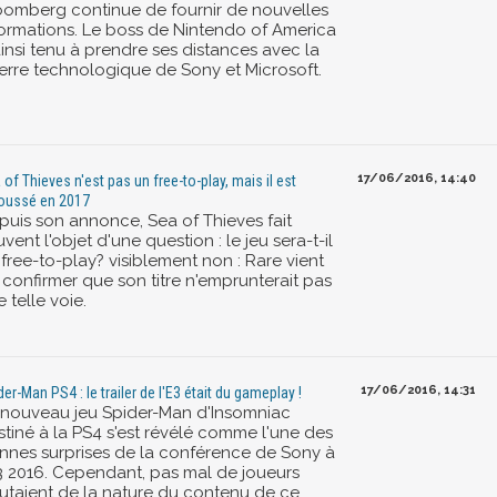
oomberg continue de fournir de nouvelles
formations. Le boss de Nintendo of America
ainsi tenu à prendre ses distances avec la
erre technologique de Sony et Microsoft.
17/06/2016, 14:40
 of Thieves n'est pas un free-to-play, mais il est
oussé en 2017
puis son annonce, Sea of Thieves fait
vent l'objet d'une question : le jeu sera-t-il
free-to-play? visiblement non : Rare vient
 confirmer que son titre n'emprunterait pas
 telle voie.
17/06/2016, 14:31
der-Man PS4 : le trailer de l'E3 était du gameplay !
 nouveau jeu Spider-Man d'Insomniac
stiné à la PS4 s'est révélé comme l'une des
nnes surprises de la conférence de Sony à
E3 2016. Cependant, pas mal de joueurs
utaient de la nature du contenu de ce