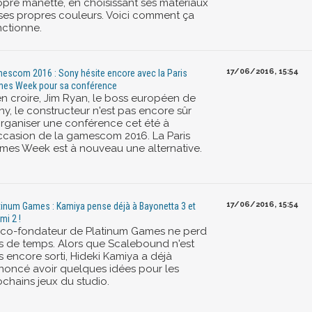
opre manette, en choisissant ses matériaux
 ses propres couleurs. Voici comment ça
nctionne.
17/06/2016, 15:54
escom 2016 : Sony hésite encore avec la Paris
es Week pour sa conférence
en croire, Jim Ryan, le boss européen de
ny, le constructeur n'est pas encore sûr
organiser une conférence cet été à
occasion de la gamescom 2016. La Paris
mes Week est à nouveau une alternative.
17/06/2016, 15:54
tinum Games : Kamiya pense déjà à Bayonetta 3 et
mi 2 !
 co-fondateur de Platinum Games ne perd
s de temps. Alors que Scalebound n'est
s encore sorti, Hideki Kamiya a déjà
noncé avoir quelques idées pour les
ochains jeux du studio.