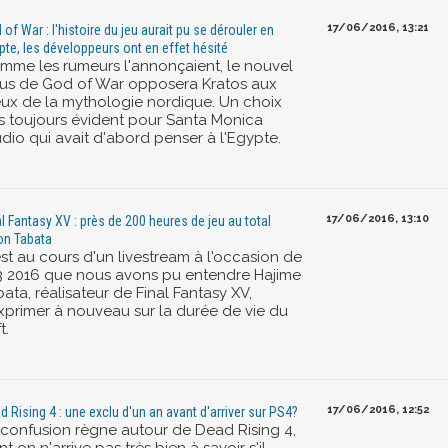
17/06/2016, 13:21
 of War : l'histoire du jeu aurait pu se dérouler en
pte, les développeurs ont en effet hésité
mme les rumeurs l'annonçaient, le nouvel
us de God of War opposera Kratos aux
eux de la mythologie nordique. Un choix
s toujours évident pour Santa Monica
udio qui avait d'abord penser à l'Egypte.
17/06/2016, 13:10
al Fantasy XV : près de 200 heures de jeu au total
on Tabata
est au cours d'un livestream à l'occasion de
E3 2016 que nous avons pu entendre Hajime
ata, réalisateur de Final Fantasy XV,
exprimer à nouveau sur la durée de vie du
t.
17/06/2016, 12:52
d Rising 4 : une exclu d'un an avant d'arriver sur PS4?
 confusion règne autour de Dead Rising 4,
t on n'arrive pas très bien à savoir s'il