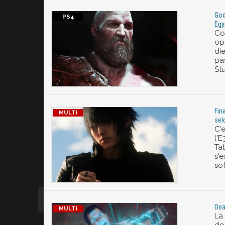
God
Egy
Co
op
di
pa
St
Fin
sel
C'
l'
Tab
s'
sof
Dea
La
don