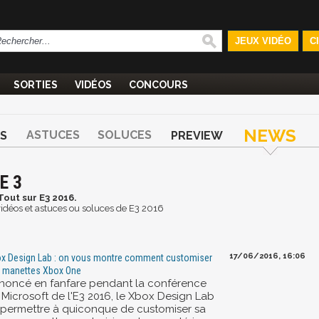
JEUX VIDÉO
C
SORTIES
VIDÉOS
CONCOURS
NEWS
ASTUCES
SOLUCES
S
PREVIEW
E 3
Tout sur E3 2016.
 vidéos et astuces ou soluces de E3 2016
17/06/2016, 16:06
x Design Lab : on vous montre comment customiser
 manettes Xbox One
noncé en fanfare pendant la conférence
 Microsoft de l'E3 2016, le Xbox Design Lab
 permettre à quiconque de customiser sa