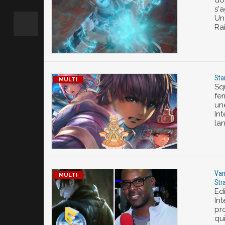
s'a
Un
Rai
Sta
Sq
fer
un
Int
la
Vam
Str
Ed
Int
pr
qui