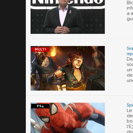
Bl
in
a 
gu
Sea
rep
De
sou
un 
de
une
Spi
Le
de
bo
l'
do