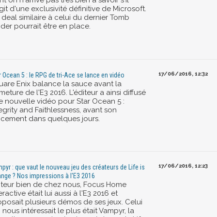
git d'une exclusivité définitive de Microsoft.
 deal similaire à celui du dernier Tomb
der pourrait être en place.
17/06/2016, 12:32
r Ocean 5 : le RPG de tri-Ace se lance en vidéo
uare Enix balance la sauce avant la
meture de l'E3 2016. L'éditeur a ainsi diffusé
e nouvelle vidéo pour Star Ocean 5 :
egrity and Faithlessness, avant son
ncement dans quelques jours.
17/06/2016, 12:23
pyr : que vaut le nouveau jeu des créateurs de Life is
ange ? Nos impressions à l'E3 2016
iteur bien de chez nous, Focus Home
eractive était lui aussi à l'E3 2016 et
oposait plusieurs démos de ses jeux. Celui
 nous intéressait le plus était Vampyr, la