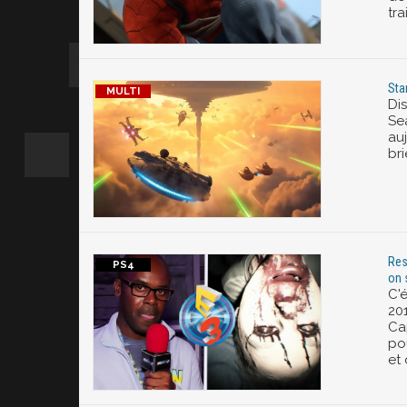
trai
Sta
Dis
Se
auj
br
Res
on 
C'
201
Ca
pou
et