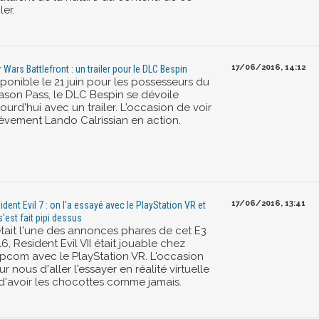
ler.
17/06/2016, 14:12
r Wars Battlefront : un trailer pour le DLC Bespin
ponible le 21 juin pour les possesseurs du
ason Pass, le DLC Bespin se dévoile
ourd'hui avec un trailer. L'occasion de voir
ièvement Lando Calrissian en action.
17/06/2016, 13:41
ident Evil 7 : on l'a essayé avec le PlayStation VR et
s'est fait pipi dessus
était l'une des annonces phares de cet E3
6, Resident Evil VII était jouable chez
pcom avec le PlayStation VR. L'occasion
r nous d'aller l'essayer en réalité virtuelle
 d'avoir les chocottes comme jamais.