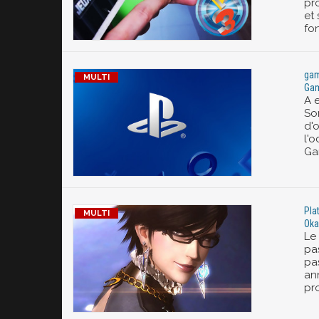
pr
et
fo
gam
Gam
A 
So
d'
l'
Ga
Pla
Oka
Le
pa
pa
an
pr