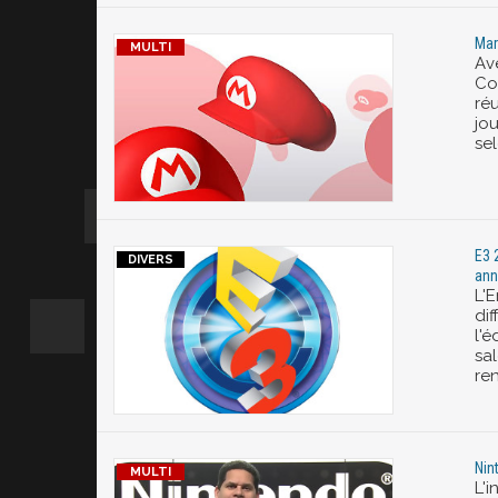
Mar
Ave
Co
ré
jo
se
E3 
ann
L'
dif
l'é
sa
re
Nin
L'