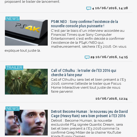
proposent le trailer de lancement.
10/06/2016, 14:28
4
PS4K NEO : Sony confirme l'existence de la
nouvelle console plus puissante !
C'est par le biais d'un interview accordée au
Financial Times que Sony Computer
Entertainment s'est enfin décidé à confirmer
l'existence de la PS4K/NEO qui,
malheuresement, séchera l'E3 2016. On vous
explique tout juste là.
10/06/2016, 14:15
29
Call of Cthulhu : le trailer de l'E3 2016 qui
cherche à faire peur
Call of Cthulhu sera bel et bien présent à l'E3
2016, comme l'atteste le trailer que Focus
Home Interactive vient tout juste de nous
faire parvenir.
10/06/2016, 12:24
Detroit Become Human : le nouveau jeu de David
Cage (Heavy Rain) sera bien présent à l'E3 2016
Detroit : Become Human, la nouvelle
exclusivité PS4 signée Quantic Dream, sera
bel et bien présent à l'E3 2016 comme l'a
confirmé Greg Miller de la chaîne YouTube
Kinda Funny Games.