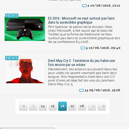
10/06/2016, 10:11
2
E3 2016 : Microsoft ne veut surtout pas faire
dans la surenchère graphique
Phil Spencer, le patron de la division Xbox
chez Microsoft, a fait savoir par le biais de
Twitter que la firme de Redmond ne fera
surtout pas dans la surenchère graphique lors
de sa conférence E3 2016.
10/06/2016, 09:40
5
Devil May Cry 5 : l'existence du jeu trahie une
fois encore par un acteur
Décidément, les acteurs qui jouent dans les
jeux vidéo ne savent vraiment pas tenir leur
langue. Nils Hognestad a listé dans son CV
avoir d'ores et déjà fait les voix du prochain
Devil May Cry 5.
09/06/2016, 23:06
13
14
15
16
17
18
Première
Précédente
Suivante
Dernière