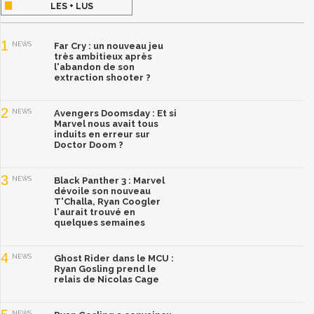
LES + LUS
1
NEWS
Far Cry : un nouveau jeu
très ambitieux après
l'abandon de son
extraction shooter ?
2
NEWS
Avengers Doomsday : Et si
Marvel nous avait tous
induits en erreur sur
Doctor Doom ?
3
NEWS
Black Panther 3 : Marvel
dévoile son nouveau
T'Challa, Ryan Coogler
l'aurait trouvé en
quelques semaines
4
NEWS
Ghost Rider dans le MCU :
Ryan Gosling prend le
relais de Nicolas Cage
NEWS