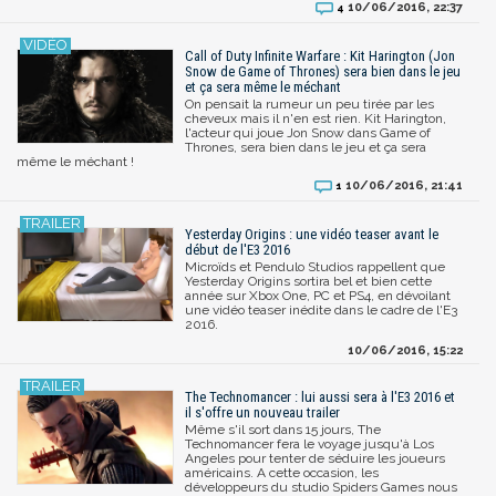
10/06/2016, 22:37
4
Call of Duty Infinite Warfare : Kit Harington (Jon
Snow de Game of Thrones) sera bien dans le jeu
et ça sera même le méchant
On pensait la rumeur un peu tirée par les
cheveux mais il n'en est rien. Kit Harington,
l'acteur qui joue Jon Snow dans Game of
Thrones, sera bien dans le jeu et ça sera
même le méchant !
10/06/2016, 21:41
1
Yesterday Origins : une vidéo teaser avant le
début de l'E3 2016
Microïds et Pendulo Studios rappellent que
Yesterday Origins sortira bel et bien cette
année sur Xbox One, PC et PS4, en dévoilant
une vidéo teaser inédite dans le cadre de l'E3
2016.
10/06/2016, 15:22
The Technomancer : lui aussi sera à l'E3 2016 et
il s'offre un nouveau trailer
Même s'il sort dans 15 jours, The
Technomancer fera le voyage jusqu'à Los
Angeles pour tenter de séduire les joueurs
américains. A cette occasion, les
développeurs du studio Spiders Games nous