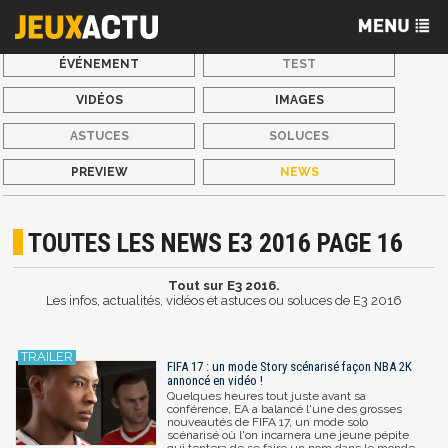
ÉVÉNEMENT
TEST
VIDÉOS
IMAGES
ASTUCES
SOLUCES
PREVIEW
NEWS
TOUTES LES NEWS E3 2016 PAGE 16
Tout sur E3 2016.
Les infos, actualités, vidéos et astuces ou soluces de E3 2016
FIFA 17 : un mode Story scénarisé façon NBA 2K
annoncé en vidéo !
Quelques heures tout juste avant sa
conférence, EA a balancé l'une des grosses
nouveautés de FIFA 17, un mode solo
scénarisé où l'on incarnera une jeune pépite
qui tentera de se faire un nom dans le monde