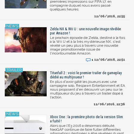
premières impressions sur FIFA 17, en
compagnie duquel nous avons passé
quelques heures.
12/06/2016, 22:55
Zelda NX & Wii U : une nouvelle image révélée
par Amazon !
Le prochain épisode de Zelda, destiné à la fois
à la Wii U et à la très mystérieuse NX, s'est
révélé un peu plus à travers une nouvelle
image promotionnelle issue de
l'incontournable Amazon.
12/06/2016, 22:51
1
Titanfall 2 : voici le premier trailer de gameplay
dédié au multijoueur !
En plus d'avoir gâté les joueurs avec une
campagne solo, Respawn Entertainment et EA
nous proposent d'en découvrir un peu sur le
multijoueur du jeu à travers un trailer dopé à
l'action.
12/06/2016, 22:36
Xbox One : la première photo de la version Slim
a fuité !
Alors que l'E3 2016 a désormais débuté,
NeoGAF continue de faire fuiter différentes
informations destinées à être révélées durant