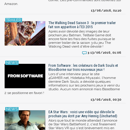
Amazon.
13/06/2016, 02:20
The Walking Dead Saison 3 : le premier trailer
fait son apparition à l'E3 2015
Après avoir dévoilé des images de leur
prochain jeu Batman, Telltale Game doit
encore faire les frais des fuites puisque le
premier trailer de la saison 3 du jeu The
Walking Dead vient d'être dévoilé !
13/06/2016, 01:06
3
From Software : les créateurs de Dark Souls et
Bloodborne sur trois nouveaux jeux !
Lors d'une interview pour le site
4GAMER.net, Hidetaka Miyazaki, l'homme
derrière Dark Souls, a dévoilé quelques
informations sur les prochains jeux à venir du
studio. Aucun nom annoncé mais Bloodborne
2 se positionne en favori !
13/06/2016, 00:30
EA Star Wars : voici une vidéo qui dévoile le
prochain jeu écrit par Amy Hennig (Uncharted)
Alors que tout le monde attendait l'annonce
de Star Wars Battlefront 2, c'est finalement
Star Wars VR qui s'est brièvement mis en