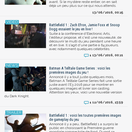
avant. Si le mystère reste entier, on en sait
déjà un peu plus sur ce qui nous attends.
13/06/2016, 00:25
Battlefield 1 : Zach Efron, Jamie Foxx et Snoop
Dogg essaient le jeu en live !
Suite à la conférence d'Electronic Arts,
l'éditeur propose, et c'est une nouveauté, de
découvrir le multi du jeu pendant une heure
et en live. Il s'agit d'une partie à 64 joueurs,
avec notamment quelques célébrités.
13/06/2016, 00:21
1
Batman A Telltale Game Series : voici les
premières images du jeu !
Annoncé il y a tout juste quelques mois,
Batman A Telltale Game Series fait une sortie
juste avant l'E3 2016 pour se montrer en
quelques images et livrer son casting.
Attention les yeux, voici une nouvelle version
du Dark Knight.
12/06/2016, 23:59
1
Battlefield 1 : voici les toutes premières images
de gameplay du jeu
Annoncé il y a peu, Battlefield 1 a surpris le
public en choisissant la Première guerre
mondiale comme toile de fond. Durant sa