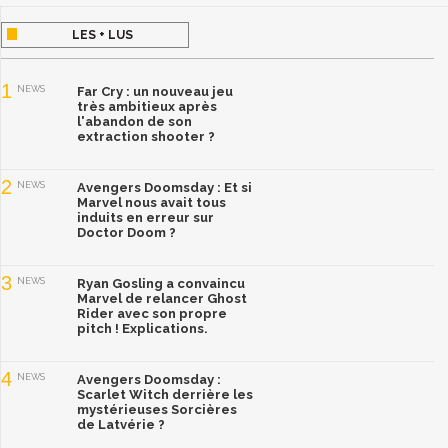
LES + LUS
1
NEWS
Far Cry : un nouveau jeu
très ambitieux après
l'abandon de son
extraction shooter ?
2
NEWS
Avengers Doomsday : Et si
Marvel nous avait tous
induits en erreur sur
Doctor Doom ?
3
NEWS
Ryan Gosling a convaincu
Marvel de relancer Ghost
Rider avec son propre
pitch ! Explications.
4
NEWS
Avengers Doomsday :
Scarlet Witch derrière les
mystérieuses Sorcières
de Latvérie ?