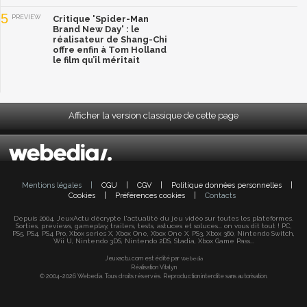
5
PREVIEW
Critique 'Spider-Man
Brand New Day' : le
réalisateur de Shang-Chi
offre enfin à Tom Holland
le film qu’il méritait
Afficher la version classique de cette page
Mentions légales
|
CGU
|
CGV
|
Politique données personnelles
|
Cookies
|
Préférences cookies
|
Contacts
Depuis 2004, JeuxActu décrypte l'actualité du jeu vidéo sur toutes les plateformes.
Sorties, previews, gameplay, trailers, tests, astuces et soluces... on vous dit tout ! PC,
PS5, PS4, PS4 Pro, Xbox series X, Xbox One, Xbox One X, PS3, Xbox 360, Nintendo Switch,
Wii U, Nintendo 3DS, Nintendo 2DS, Stadia, Xbox Game Pass...
Jeuxactu.com est édité par
Webedia
Réalisation Vitalyn
© 2004-2026 Webedia. Tous droits réservés. Reproduction interdite sans autorisation.