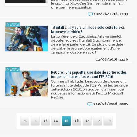
le salon. La Xbox One Slim semble ainsi fait
une première apparition.
12/06/2016, 22:33
3
Titanfall 2 : il y aura un mode solo cette fois-ci,
la preuve en vidéo !
La conférence d'Electronics Arts va bientôt
débuter et c'est Titanfall 2 qui commence
déjà à faire parler de lui. En plus d'une date
de sortie, le jeu se dote également d'une
campagne jouable en solo !
12/06/2016, 22:10
ReCore : une jaquette, une date de sortie et des
images qui fuitent juste avant l'E3 2016
Comme d'habitude, beaucoup de choses ont
fuité avant le début de l'E3. Parmi les leaks de
cette édition 2016, on trouve notamment de
nouvelles informations sur l'exclu Microsoft
ReCore.
12/06/2016, 22:05
1
13
14
15
16
17
Première
Précédente
Suivante
Dernière