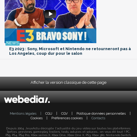
E3 2023 : Sony, Microsoft et Nintendo ne retourneront pas à
Los Angeles, coup dur pour le salon
Afficher la version classique de cette page
Mentions légales
|
CGU
|
CGV
|
Politique données personnelles
|
Cookies
|
Préférences cookies
|
Contacts
Depuis 2004, JeuxActu décrypte l'actualité du jeu vidéo sur toutes les plateformes.
Sorties, previews, gameplay, trailers, tests, astuces et soluces... on vous dit tout ! PC,
PS5, PS4, PS4 Pro, Xbox series X, Xbox One, Xbox One X, PS3, Xbox 360, Nintendo Switch,