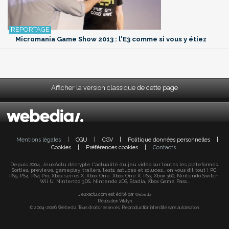
Micromania Game Show 2013 : l'E3 comme si vous y étiez
Afficher la version classique de cette page
Mentions légales
|
CGU
|
CGV
|
Politique données personnelles
|
Cookies
|
Préférences cookies
|
Contacts
Depuis 2004, JeuxActu décrypte l'actualité du jeu vidéo sur toutes les plateformes.
Sorties, previews, gameplay, trailers, tests, astuces et soluces... on vous dit tout ! PC,
PS5, PS4, PS4 Pro, Xbox series X, Xbox One, Xbox One X, PS3, Xbox 360, Nintendo Switch,
Wii U, Nintendo 3DS, Nintendo 2DS, Stadia, Xbox Game Pass...
Jeuxactu.com est édité par
Webedia
Réalisation Vitalyn
© 2004-2026 Webedia. Tous droits réservés. Reproduction interdite sans autorisation.