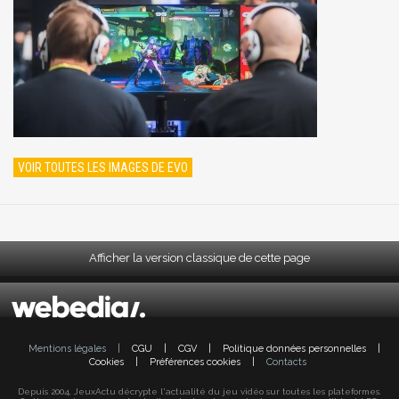
VOIR TOUTES LES IMAGES DE EVO
Afficher la version classique de cette page
Mentions légales
|
CGU
|
CGV
|
Politique données personnelles
|
Cookies
|
Préférences cookies
|
Contacts
Depuis 2004, JeuxActu décrypte l'actualité du jeu vidéo sur toutes les plateformes.