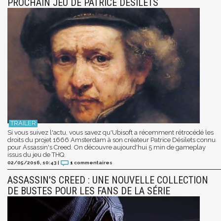
PROCHAIN JEU DE PATRICE DÉSILETS
Si vous suivez l'actu, vous savez qu'Ubisoft a récemment rétrocédé les
droits du projet 1666 Amsterdam à son créateur Patrice Désilets connu
pour Assassin's Creed. On découvre aujourd'hui 5 min de gameplay
issus du jeu de THQ.
02/05/2016, 10:43
|
1
commentaires
ASSASSIN'S CREED : UNE NOUVELLE COLLECTION
DE BUSTES POUR LES FANS DE LA SÉRIE