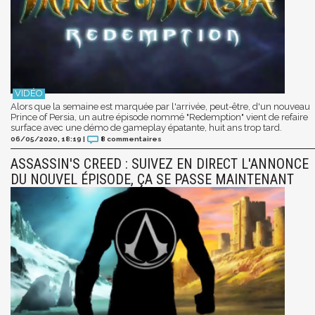
Alors que la semaine est marquée par l'arrivée, peut-être, d'un nouveau
Prince of Persia, un autre épisode nommé "Redemption" vient de refaire
surface avec une démo de gameplay épatante, huit ans trop tard.
06/05/2020, 18:19
|
8
commentaires
ASSASSIN'S CREED : SUIVEZ EN DIRECT L'ANNONCE
DU NOUVEL ÉPISODE, ÇA SE PASSE MAINTENANT