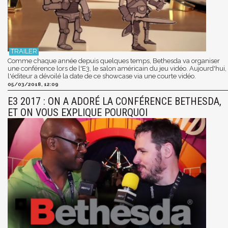
Comme chaque année depuis quelques temps, Bethesda va organiser
une conférence lors de l'E3, le salon américain du jeu vidéo. Aujourd'hui,
l'éditeur a dévoilé la date de ce showcase via une courte vidéo.
05/03/2018, 12:09
E3 2017 : ON A ADORÉ LA CONFÉRENCE BETHESDA,
ET ON VOUS EXPLIQUE POURQUOI