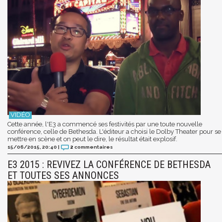
Cette année, l'E3 a commencé ses festivités par une toute nouvelle
conférence, celle de Bethesda. L'éditeur a choisi le Dolby Theater pour se
mettre en scène et on peut le dire, le résultat était explosif.
15/06/2015, 20:40
|
2
commentaires
E3 2015 : REVIVEZ LA CONFÉRENCE DE BETHESDA
ET TOUTES SES ANNONCES