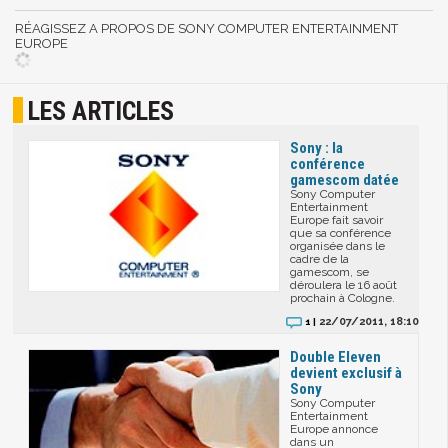
RÉAGISSEZ A PROPOS DE SONY COMPUTER ENTERTAINMENT
EUROPE
LES ARTICLES
Sony : la
conférence
gamescom datée
Sony Computer
Entertainment
Europe fait savoir
que sa conférence
organisée dans le
cadre de la
gamescom, se
déroulera le 16 août
prochain à Cologne.
22/07/2011, 18:10
1 |
Double Eleven
devient exclusif à
Sony
Sony Computer
Entertainment
Europe annonce
dans un