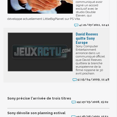
communiqué avoir
signé un accord
exclusif avec le
studio Double
Eleven, qui
développe actuellement LittleBigPlanet sur PS Vita.
21/07/2011, 12:41
4 |
David Reeves
quitte Sony
Europe
Sony Computer
Entertainment
annonce dans un
communiqué officiel
que David Reeves
quittera la branche
européenne de la
firme nippone le 30
avril prochain.
15/04/2009, 11:48
5 |
Sony précise l'arrivée de trois titres
27/03/2008, 15:02
19 |
Sony dévoile son planning estival
28/06/2007, 15:52
10 |