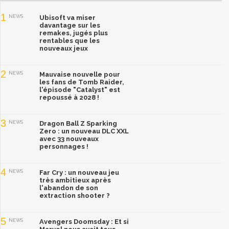
1
NEWS
Ubisoft va miser
davantage sur les
remakes, jugés plus
rentables que les
nouveaux jeux
2
NEWS
Mauvaise nouvelle pour
les fans de Tomb Raider,
l'épisode "Catalyst" est
repoussé à 2028 !
3
NEWS
Dragon Ball Z Sparking
Zero : un nouveau DLC XXL
avec 33 nouveaux
personnages !
4
NEWS
Far Cry : un nouveau jeu
très ambitieux après
l'abandon de son
extraction shooter ?
5
NEWS
Avengers Doomsday : Et si