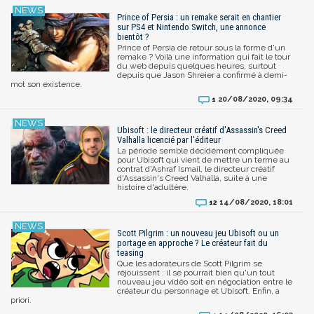
Prince of Persia : un remake serait en chantier
sur PS4 et Nintendo Switch, une annonce
bientôt ?
Prince of Persia de retour sous la forme d'un
remake ? Voilà une information qui fait le tour
du web depuis quelques heures, surtout
depuis que Jason Shreier a confirmé à demi-
mot son existence.
20/08/2020, 09:34
1
Ubisoft : le directeur créatif d'Assassin's Creed
Valhalla licencié par l'éditeur
La période semble décidément compliquée
pour Ubisoft qui vient de mettre un terme au
contrat d'Ashraf Ismail, le directeur créatif
d'Assassin's Creed Valhalla, suite à une
histoire d'adultère.
14/08/2020, 18:01
12
Scott Pilgrim : un nouveau jeu Ubisoft ou un
portage en approche ? Le créateur fait du
teasing
Que les adorateurs de Scott Pilgrim se
réjouissent : il se pourrait bien qu'un tout
nouveau jeu vidéo soit en négociation entre le
créateur du personnage et Ubisoft. Enfin, a
priori.