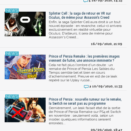
18/09/2020, 14:23
5
Splinter Cell : la saga de retour en VR sur
Oculus, de même pour Assassin's Creed
Enfin, la saga Splinter Cell aura droit à un tout
nouvel épisode : en revanche, celui-ci arrivera
exclusivement en réalité virtuelle pour
Oculus. D'ailleurs, il sera de même pour
Assassin's Creed...
16/09/2020, 21:09
Prince of Persia Remake : les premières images
viennent de fuiter, une annonce imminente ?
Cela ne fait plus l'ombre d'un doute : un
remake de Prince of Persia Les Sables du
Temps semble bel et bien en cours
d'acheminement. Preuve en est de ce leak
repéré sur le Uplay russe...
10/09/2020, 11:33
2
Prince of Persia : nouvelle rumeur sur le remake,
la Switch ne serait pas au programme
Dernièrement, un leak faisait état de la sortie
de Prince of Persia Remake sur PS4 et Switch
en novembre : seulement voilà, selon un
insider, quelques informations seraient
erronées...
09/09/2020, 18:47