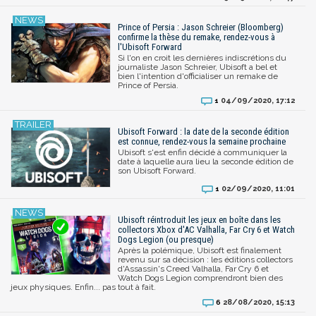
Prince of Persia : Jason Schreier (Bloomberg)
confirme la thèse du remake, rendez-vous à
l'Ubisoft Forward
Si l'on en croit les dernières indiscrétions du
journaliste Jason Schreier, Ubisoft a bel et
bien l'intention d'officialiser un remake de
Prince of Persia.
04/09/2020, 17:12
1
Ubisoft Forward : la date de la seconde édition
est connue, rendez-vous la semaine prochaine
Ubisoft s'est enfin décidé à communiquer la
date à laquelle aura lieu la seconde édition de
son Ubisoft Forward.
02/09/2020, 11:01
1
Ubisoft réintroduit les jeux en boîte dans les
collectors Xbox d'AC Valhalla, Far Cry 6 et Watch
Dogs Legion (ou presque)
Après la polémique, Ubisoft est finalement
revenu sur sa décision : les éditions collectors
d'Assassin's Creed Valhalla, Far Cry 6 et
Watch Dogs Legion comprendront bien des
jeux physiques. Enfin... pas tout à fait.
28/08/2020, 15:13
6