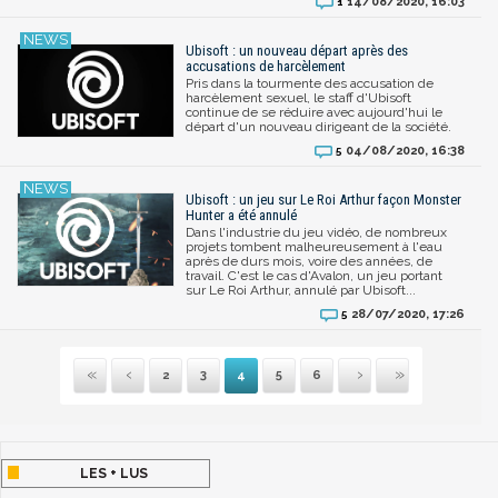
14/08/2020, 16:03
1
Ubisoft : un nouveau départ après des
accusations de harcèlement
Pris dans la tourmente des accusation de
harcèlement sexuel, le staff d'Ubisoft
continue de se réduire avec aujourd'hui le
départ d'un nouveau dirigeant de la société.
04/08/2020, 16:38
5
Ubisoft : un jeu sur Le Roi Arthur façon Monster
Hunter a été annulé
Dans l'industrie du jeu vidéo, de nombreux
projets tombent malheureusement à l'eau
après de durs mois, voire des années, de
travail. C'est le cas d'Avalon, un jeu portant
sur Le Roi Arthur, annulé par Ubisoft...
28/07/2020, 17:26
5
2
3
4
5
6
Première
Précédente
Suivante
Dernière
LES + LUS