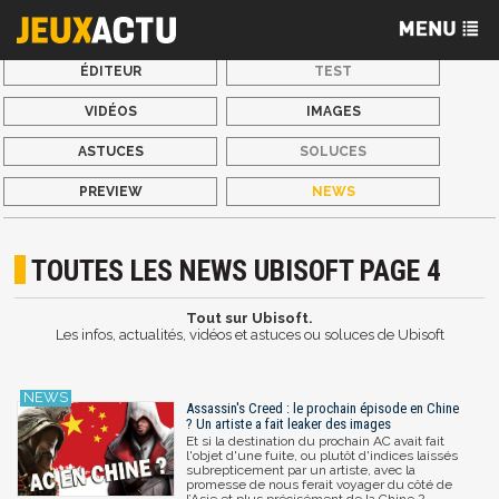
ÉDITEUR
TEST
VIDÉOS
IMAGES
ASTUCES
SOLUCES
PREVIEW
NEWS
TOUTES LES NEWS UBISOFT PAGE 4
Tout sur Ubisoft.
Les infos, actualités, vidéos et astuces ou soluces de Ubisoft
Assassin's Creed : le prochain épisode en Chine
? Un artiste a fait leaker des images
Et si la destination du prochain AC avait fait
l'objet d'une fuite, ou plutôt d'indices laissés
subrepticement par un artiste, avec la
promesse de nous ferait voyager du côté de
l’Asie et plus précisément de la Chine ?