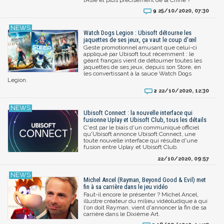
25/10/2020, 07:30
9
Watch Dogs Legion : Ubisoft détourne les
jaquettes de ses jeux, ça vaut le coup d'œil
Geste promotionnel amusant que celui-ci
appliqué par Ubisoft tout récemment : le
géant français vient de détourner toutes les
jaquettes de ses jeux, depuis son Store, en
les convertissant à la sauce Watch Dogs
Legion.
22/10/2020, 12:30
2
Ubisoft Connect : la nouvelle interface qui
fusionne Uplay et Ubisoft Club, tous les détails
C'est par le biais d'un communiqué officiel
qu'Ubisoft annonce Ubisoft Connect, une
toute nouvelle interface qui résulte d'une
fusion entre Uplay et Ubisoft Club.
22/10/2020, 09:57
Michel Ancel (Rayman, Beyond Good & Evil) met
fin à sa carrière dans le jeu vidéo
Faut-il encore le présenter ? Michel Ancel,
illustre créateur du milieu vidéoludique à qui
l'on doit Rayman, vient d'annoncer la fin de sa
carrière dans le Dixième Art.