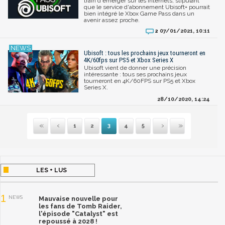
train d'émerger sur les Internets, stipulant
que le service d'abonnement Ubisoft+ pourrait
bien intégré le Xbox Game Pass dans un
avenir assez proche.
07/01/2021, 10:11
2
Ubisoft : tous les prochains jeux tourneront en
4K/60fps sur PS5 et Xbox Series X
Ubisoft vient de donner une précision
intéressante : tous ses prochains jeux
tourneront en 4K/60FPS sur PS5 et Xbox
Series X.
28/10/2020, 14:24
1
2
3
4
5
Première
Précédente
Suivante
Dernière
LES + LUS
1
NEWS
Mauvaise nouvelle pour
les fans de Tomb Raider,
l'épisode "Catalyst" est
repoussé à 2028 !