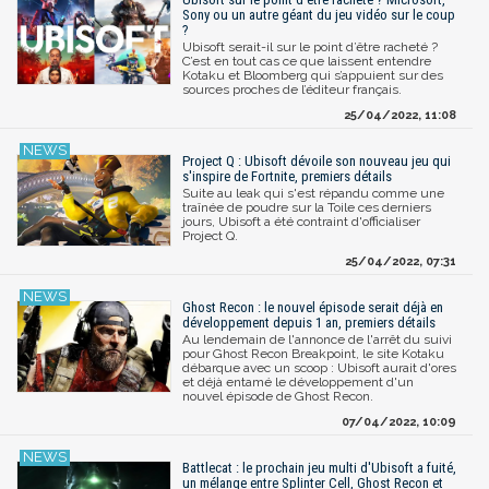
Sony ou un autre géant du jeu vidéo sur le coup
?
Ubisoft serait-il sur le point d’être racheté ?
C’est en tout cas ce que laissent entendre
Kotaku et Bloomberg qui s’appuient sur des
sources proches de l’éditeur français.
25/04/2022, 11:08
Project Q : Ubisoft dévoile son nouveau jeu qui
s'inspire de Fortnite, premiers détails
Suite au leak qui s'est répandu comme une
traînée de poudre sur la Toile ces derniers
jours, Ubisoft a été contraint d'officialiser
Project Q.
25/04/2022, 07:31
Ghost Recon : le nouvel épisode serait déjà en
développement depuis 1 an, premiers détails
Au lendemain de l'annonce de l'arrêt du suivi
pour Ghost Recon Breakpoint, le site Kotaku
débarque avec un scoop : Ubisoft aurait d'ores
et déjà entamé le développement d'un
nouvel épisode de Ghost Recon.
07/04/2022, 10:09
Battlecat : le prochain jeu multi d'Ubisoft a fuité,
un mélange entre Splinter Cell, Ghost Recon et