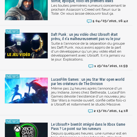
sortie, époque, voici les premiers leaks
Les toutes premières rumeurs concernant le
prochain Assassin's Creed ont fleuri sur la
Toile. On vous laisse découvrir tout ça.
04/03/2021, 16:42
5
Daft Punk : un jeu vidéo chez Ubisoft était
prévu, il n'a malheureusement pas vu le jour
Suite à l'annonce de la séparation du groupe
les Daft Punk, nous avons appris de la part
d'un développeur qu'un jeu vidéo était en
développement avec Ubisoft. Il n'a jamais vu
le jour. Explications.
23/02/2021, 11:59
1
LucasFilm Games : un jeu Star War open world
par les créateurs de The Division
Même pas 24 heures après l'annonce d'un
jeu Indiana Jones chez Bethesda, LucasFilm
Games dévoile l'existence d'un nouveau jeu
Star Wars à monde ouvert, confié cette fois-ci
à Ubisoft et notamment le studio Massive.
13/01/2021, 14:18
2
Le Ubisoft+ bientôt intégré dans le Xbox Game
Pass ? Le point sur les rumeurs
Depuis quelques heures, une rumeur est en