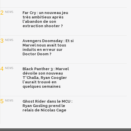
2
NEWS
Far Cry : un nouveau jeu
très ambitieux après
l'abandon de son
extraction shooter ?
3
NEWS
Avengers Doomsday : Et si
Marvel nous avait tous
induits en erreur sur
Doctor Doom ?
4
NEWS
Black Panther 3 : Marvel
dévoile son nouveau
T'Challa, Ryan Coogler
l'aurait trouvé en
quelques semaines
5
NEWS
Ghost Rider dans le MCU :
Ryan Gosling prend le
relais de Nicolas Cage