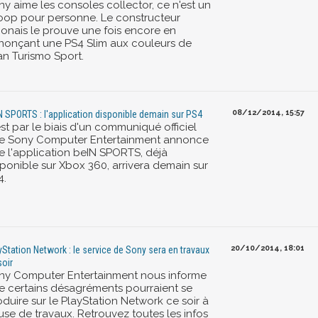
ny aime les consoles collector, ce n'est un
oop pour personne. Le constructeur
ponais le prouve une fois encore en
nonçant une PS4 Slim aux couleurs de
an Turismo Sport.
08/12/2014, 15:57
N SPORTS : l'application disponible demain sur PS4
st par le biais d'un communiqué officiel
e Sony Computer Entertainment annonce
e l'application beIN SPORTS, déjà
sponible sur Xbox 360, arrivera demain sur
4.
20/10/2014, 18:01
yStation Network : le service de Sony sera en travaux
soir
ny Computer Entertainment nous informe
e certains désagréments pourraient se
duire sur le PlayStation Network ce soir à
use de travaux. Retrouvez toutes les infos