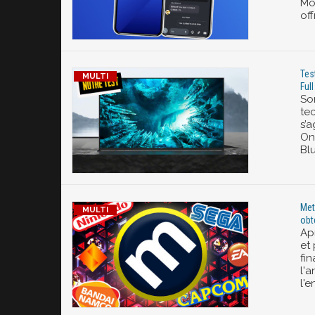
Mo
of
Tes
Full
So
tec
s’a
On
Bl
Met
obt
Apr
et 
fin
l'
l'e