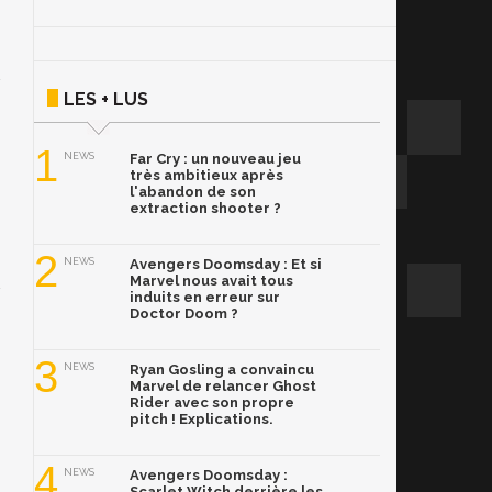
LES + LUS
1
NEWS
Far Cry : un nouveau jeu
très ambitieux après
l'abandon de son
extraction shooter ?
2
NEWS
Avengers Doomsday : Et si
Marvel nous avait tous
induits en erreur sur
Doctor Doom ?
3
NEWS
Ryan Gosling a convaincu
Marvel de relancer Ghost
Rider avec son propre
pitch ! Explications.
4
NEWS
Avengers Doomsday :
Scarlet Witch derrière les