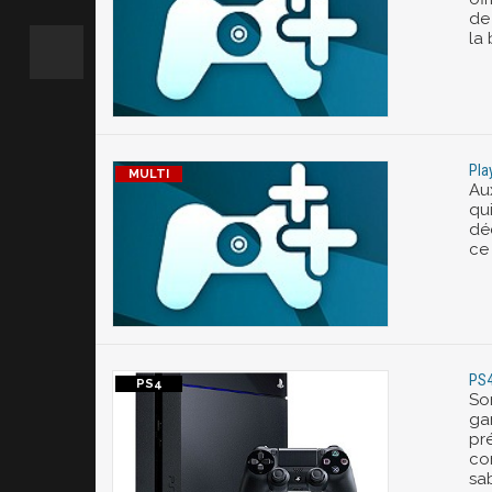
de 
la
Pla
Au
qui
dé
ce
PS4
So
ga
pr
co
sa