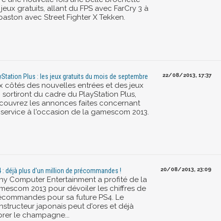
jeux gratuits, allant du FPS avec FarCry 3 à
 baston avec Street Fighter X Tekken.
22/08/2013, 17:37
yStation Plus : les jeux gratuits du mois de septembre
x côtés des nouvelles entrées et des jeux
 sortiront du cadre du PlayStation Plus,
couvrez les annonces faites concernant
 service à l'occasion de la gamescom 2013.
20/08/2013, 23:09
 : déjà plus d'un million de précommandes !
ny Computer Entertainment a profité de la
mescom 2013 pour dévoiler les chiffres de
écommandes pour sa future PS4. Le
nstructeur japonais peut d'ores et déjà
brer le champagne...