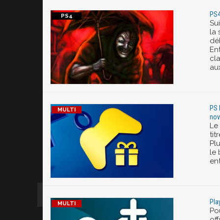
PS4
Su
la 
dé
En
cla
aux
PS 
nov
Le
ti
Pl
le 
ent
Pla
Pou
of