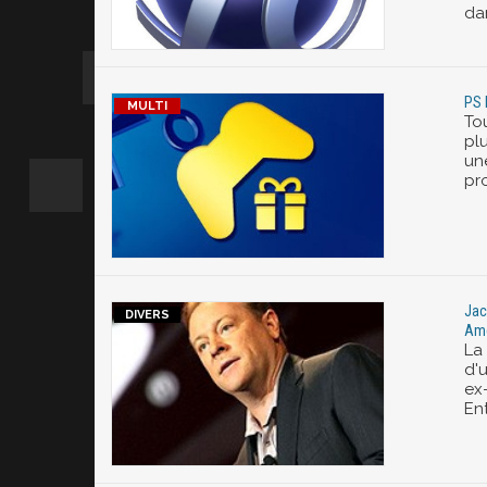
dan
PS P
To
plu
une
pro
Jac
Ame
La
d'
ex
Ent