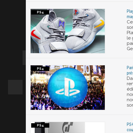
Pla
mag
Ce
sor
Pl
le
pa
Geo
Par
pré
Da
re
édi
no
nou
so
PS4
cou