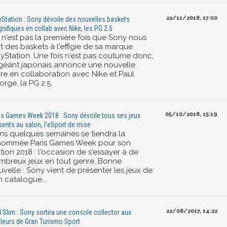
22/11/2018, 17:00
yStation : Sony dévoile des nouvelles baskets
nifiques en collab avec Nike, les PG 2.5
 n'est pas la première fois que Sony nous
t des baskets à l'effigie de sa marque
ayStation. Une fois n'est pas coutume donc,
 géant japonais annonce une nouvelle
ire en collaboration avec Nike et Paul
rge, la PG 2.5.
05/10/2018, 15:19
is Games Week 2018 : Sony dévoile tous ses jeux
sents au salon, l'eSport de mise
ns quelques semaines se tiendra la
nommée Paris Games Week pour son
tion 2018 : l'occasion de s'essayer à de
mbreux jeux en tout genre. Bonne
velle : Sony vient de présenter les jeux de
n catalogue...
22/08/2017, 14:22
 Slim : Sony sortira une console collector aux
leurs de Gran Turismo Sport