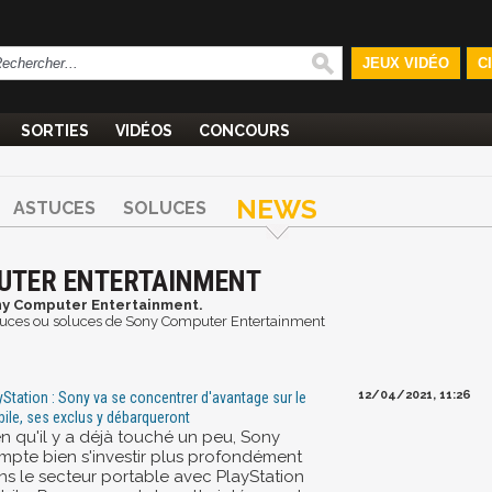
JEUX VIDÉO
C
SORTIES
VIDÉOS
CONCOURS
NEWS
ASTUCES
SOLUCES
UTER ENTERTAINMENT
ny Computer Entertainment.
 astuces ou soluces de Sony Computer Entertainment
12/04/2021, 11:26
yStation : Sony va se concentrer d'avantage sur le
ile, ses exclus y débarqueront
en qu'il y a déjà touché un peu, Sony
mpte bien s'investir plus profondément
ns le secteur portable avec PlayStation