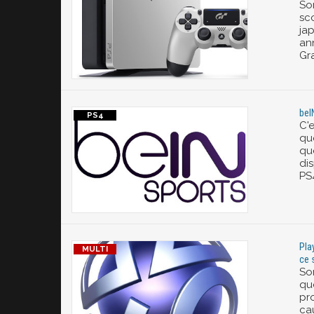
So
sc
ja
an
Gr
beI
C'e
qu
qu
di
PS
Pla
ce 
So
qu
pro
ca