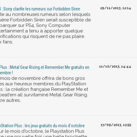
29/11/2013, 12:14
 : Sony clarifie les rumeurs sur Forbidden Siren
ite au nombreuses rumeurs selon lesquels
série Forbidden Siren serait susceptible de
barquer sur PS4, Sony Computer
tertainment a tenu à apporter quelque
rifications qui risquent de ne pas plaire
 fans.
11/10/2013, 14:44
Plus : Metal Gear Rising et Remember Me gratuits en
embre !
 mois de novembre offrira de bons gros
tres aux heureux membres du PlayStation
us : la création française Remember Me et
beat'em all survitaminé Metal Gear Rising
re autres.
17/09/2013, 12:55
yStation Plus : les jeux gratuits du mois d'octobre
r le mois d'octobre, le Playstation Plus
fre une nouvelle fois une belle brochette