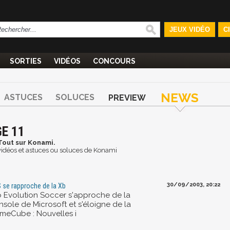
JEUX VIDÉO
C
SORTIES
VIDÉOS
CONCOURS
NEWS
ASTUCES
SOLUCES
PREVIEW
E 11
Tout sur Konami.
, vidéos et astuces ou soluces de Konami
30/09/2003, 20:22
 se rapproche de la Xb
o Evolution Soccer s'approche de la
nsole de Microsoft et s'éloigne de la
meCube : Nouvelles i