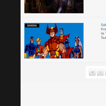
Sui
Ko
le
Sui
P