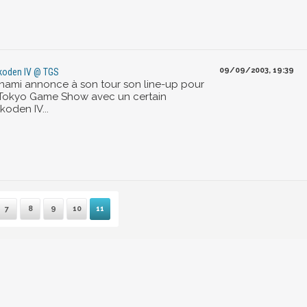
09/09/2003, 19:39
koden IV @ TGS
nami annonce à son tour son line-up pour
 Tokyo Game Show avec un certain
koden IV...
7
8
9
10
11
remière
Précédente