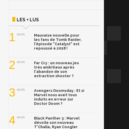
LES + LUS
1
NEWS
Mauvaise nouvelle pour
les fans de Tomb Raider,
l'épisode "Catalyst" est
repoussé à 2028 !
2
NEWS
Far Cry : un nouveau jeu
très ambitieux après
l'abandon de son
extraction shooter ?
3
NEWS
Avengers Doomsday : Et si
Marvel nous avait tous
induits en erreur sur
Doctor Doom ?
4
NEWS
Black Panther 3 : Marvel
dévoile son nouveau
T'Challa, Ryan Coogler