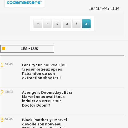
19/03/2004, 13:36
1
2
3
4
Première
Précédente
LES + LUS
1
NEWS
Far Cry : un nouveau jeu
très ambitieux après
l'abandon de son
extraction shooter ?
2
NEWS
Avengers Doomsday : Et si
Marvel nous avait tous
induits en erreur sur
Doctor Doom ?
3
NEWS
Black Panther 3 : Marvel
dévoile son nouveau