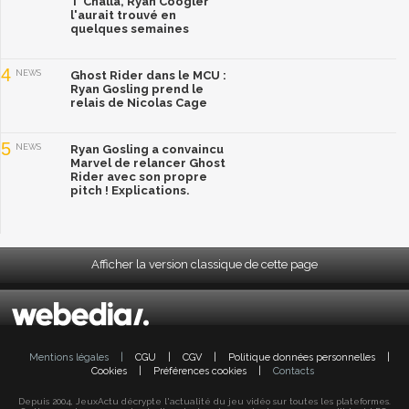
T'Challa, Ryan Coogler
l'aurait trouvé en
quelques semaines
4
NEWS
Ghost Rider dans le MCU :
Ryan Gosling prend le
relais de Nicolas Cage
5
NEWS
Ryan Gosling a convaincu
Marvel de relancer Ghost
Rider avec son propre
pitch ! Explications.
Afficher la version classique de cette page
Mentions légales
|
CGU
|
CGV
|
Politique données personnelles
|
Cookies
|
Préférences cookies
|
Contacts
Depuis 2004, JeuxActu décrypte l'actualité du jeu vidéo sur toutes les plateformes.