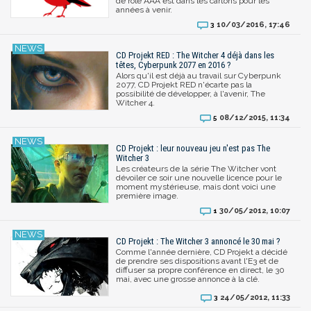
de rôle AAA est dans les cartons pour les
années à venir.
10/03/2016, 17:46
3
CD Projekt RED : The Witcher 4 déjà dans les
têtes, Cyberpunk 2077 en 2016 ?
Alors qu'il est déjà au travail sur Cyberpunk
2077, CD Projekt RED n'écarte pas la
possibilité de développer, à l'avenir, The
Witcher 4.
08/12/2015, 11:34
5
CD Projekt : leur nouveau jeu n'est pas The
Witcher 3
Les créateurs de la série The Witcher vont
dévoiler ce soir une nouvelle licence pour le
moment mystérieuse, mais dont voici une
première image.
30/05/2012, 10:07
1
CD Projekt : The Witcher 3 annoncé le 30 mai ?
Comme l'année dernière, CD Projekt a décidé
de prendre ses dispositions avant l'E3 et de
diffuser sa propre conférence en direct, le 30
mai, avec une grosse annonce à la clé.
24/05/2012, 11:33
3