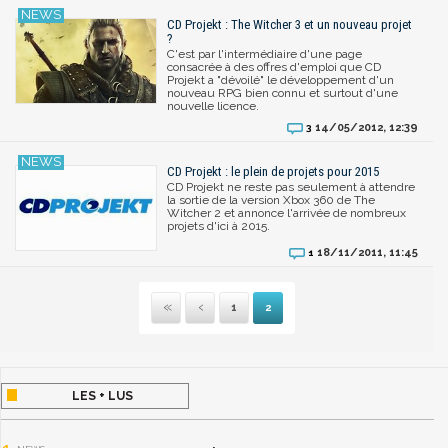
CD Projekt : The Witcher 3 et un nouveau projet
?
C'est par l'intermédiaire d'une page
consacrée à des offres d'emploi que CD
Projekt a "dévoilé" le développement d'un
nouveau RPG bien connu et surtout d'une
nouvelle licence.
14/05/2012, 12:39
3
CD Projekt : le plein de projets pour 2015
CD Projekt ne reste pas seulement à attendre
la sortie de la version Xbox 360 de The
Witcher 2 et annonce l'arrivée de nombreux
projets d'ici à 2015.
18/11/2011, 11:45
1
1
2
Première
Précédente
LES + LUS