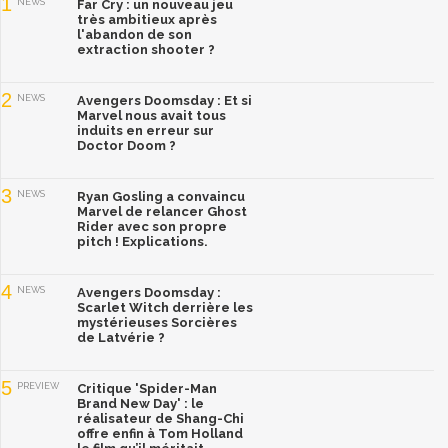
1
NEWS
Far Cry : un nouveau jeu
très ambitieux après
l'abandon de son
extraction shooter ?
2
NEWS
Avengers Doomsday : Et si
Marvel nous avait tous
induits en erreur sur
Doctor Doom ?
3
NEWS
Ryan Gosling a convaincu
Marvel de relancer Ghost
Rider avec son propre
pitch ! Explications.
4
NEWS
Avengers Doomsday :
Scarlet Witch derrière les
mystérieuses Sorcières
de Latvérie ?
5
PREVIEW
Critique 'Spider-Man
Brand New Day' : le
réalisateur de Shang-Chi
offre enfin à Tom Holland