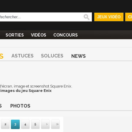
JEUX VIDÉO
C
SORTIES
VIDÉOS
CONCOURS
S
ASTUCES
SOLUCES
NEWS
d d'écran, image et screenshot Square Enix.
 images du jeu Square Enix
S
PHOTOS
2
3
4
5
mière
récédente
Suivante
Dernière