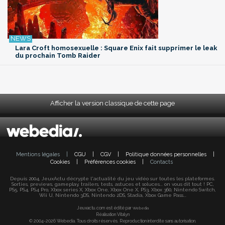
Lara Croft homosexuelle : Square Enix fait supprimer le leak
du prochain Tomb Raider
Afficher la version classique de cette page
Mentions légales
|
CGU
|
CGV
|
Politique données personnelles
|
Cookies
|
Préférences cookies
|
Contacts
Depuis 2004, JeuxActu décrypte l'actualité du jeu vidéo sur toutes les plateformes.
Sorties, previews, gameplay, trailers, tests, astuces et soluces... on vous dit tout ! PC,
PS5, PS4, PS4 Pro, Xbox series X, Xbox One, Xbox One X, PS3, Xbox 360, Nintendo Switch,
Wii U, Nintendo 3DS, Nintendo 2DS, Stadia, Xbox Game Pass...
Jeuxactu.com est édité par
Webedia
Réalisation Vitalyn
© 2004-2026 Webedia. Tous droits réservés. Reproduction interdite sans autorisation.