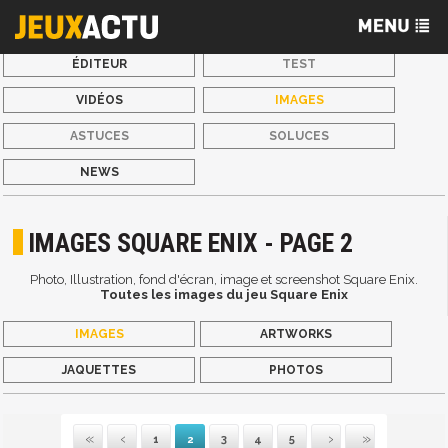
ÉDITEUR
TEST
VIDÉOS
IMAGES
ASTUCES
SOLUCES
NEWS
IMAGES SQUARE ENIX - PAGE 2
Photo, Illustration, fond d'écran, image et screenshot Square Enix.
Toutes les images du jeu Square Enix
IMAGES
ARTWORKS
JAQUETTES
PHOTOS
1
2
3
4
5
Première
Précédente
Suivante
Dernière