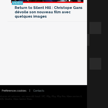
Return to Silent Hill : Christope Gans
dévoile son nouveau film avec
quelques images
Préférences cookies
|
Contacts
ces et soluces... on vous dit tout ! PC, PS5, PS4, PS4 Pro, Xbox series X,
DS, Stadia, Xbox Game Pass...