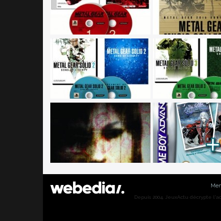
Men
Depuis 2004, JeuxActu décrypte l'actu