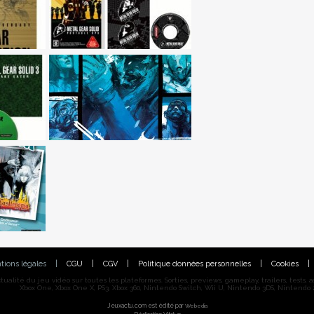
tions légales
|
CGU
|
CGV
|
Politique données personnelles
|
Cookies
|
alité du jeu vidéo sur toutes les plateformes. Sorties, previews, gameplay, trailers, tests, astu
Xbox One, Xbox One X, PS3, Xbox 360, Nintendo Switch, Wii U, Nintendo 3DS, Nintendo 2
Jeuxactu.com est édité par
Webedia