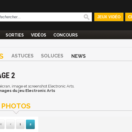
JEUX VIDÉO
C
SORTIES
VIDÉOS
CONCOURS
S
ASTUCES
SOLUCES
NEWS
AGE 2
d'écran, image et screenshot Electronic Arts.
mages du jeu Electronic Arts
PHOTOS
1
2
Première
Précédente