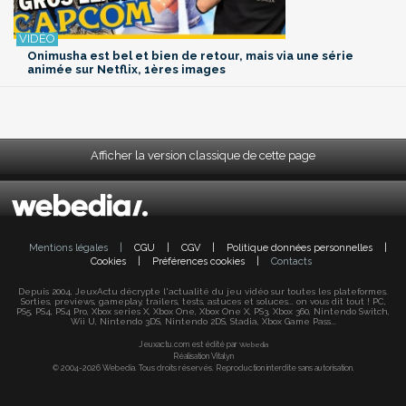
Onimusha est bel et bien de retour, mais via une série
animée sur Netflix, 1ères images
Afficher la version classique de cette page
Mentions légales
|
CGU
|
CGV
|
Politique données personnelles
|
Cookies
|
Préférences cookies
|
Contacts
Depuis 2004, JeuxActu décrypte l'actualité du jeu vidéo sur toutes les plateformes.
Sorties, previews, gameplay, trailers, tests, astuces et soluces... on vous dit tout ! PC,
PS5, PS4, PS4 Pro, Xbox series X, Xbox One, Xbox One X, PS3, Xbox 360, Nintendo Switch,
Wii U, Nintendo 3DS, Nintendo 2DS, Stadia, Xbox Game Pass...
Jeuxactu.com est édité par
Webedia
Réalisation Vitalyn
© 2004-2026 Webedia. Tous droits réservés. Reproduction interdite sans autorisation.