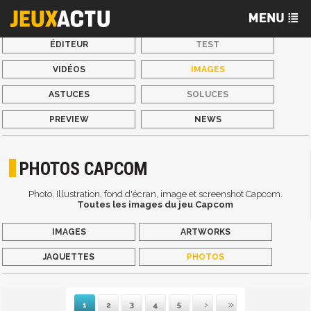
ÉDITEUR
TEST
VIDÉOS
IMAGES
ASTUCES
SOLUCES
PREVIEW
NEWS
PHOTOS CAPCOM
Photo, Illustration, fond d'écran, image et screenshot Capcom.
Toutes les images du jeu Capcom
IMAGES
ARTWORKS
JAQUETTES
PHOTOS
1
2
3
4
5
Suivante
Dernière