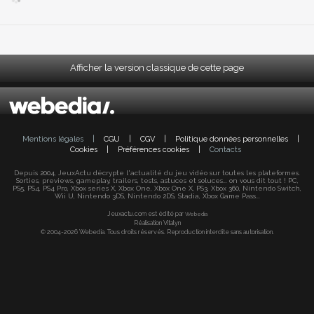
Afficher la version classique de cette page
Mentions légales
|
CGU
|
CGV
|
Politique données personnelles
|
Cookies
|
Préférences cookies
|
Contacts
Depuis 2004, JeuxActu décrypte l'actualité du jeu vidéo sur toutes les plateformes.
Sorties, previews, gameplay, trailers, tests, astuces et soluces... on vous dit tout ! PC,
PS5, PS4, PS4 Pro, Xbox series X, Xbox One, Xbox One X, PS3, Xbox 360, Nintendo Switch,
Wii U, Nintendo 3DS, Nintendo 2DS, Stadia, Xbox Game Pass...
Jeuxactu.com est édité par
Webedia
Réalisation Vitalyn
© 2004-2026 Webedia. Tous droits réservés. Reproduction interdite sans autorisation.