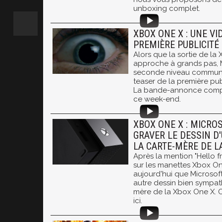
unboxing complet.
XBOX ONE X : UNE VI
PREMIÈRE PUBLICITÉ
Alors que la sortie de la
approche à grands pas, M
seconde niveau communi
teaser de la première pub
La bande-annonce compl
ce week-end.
XBOX ONE X : MICROS
GRAVER LE DESSIN D
LA CARTE-MÈRE DE L
Après la mention "Hello 
sur les manettes Xbox O
aujourd'hui que Microsoft
autre dessin bien sympath
mère de la Xbox One X. On
ici.