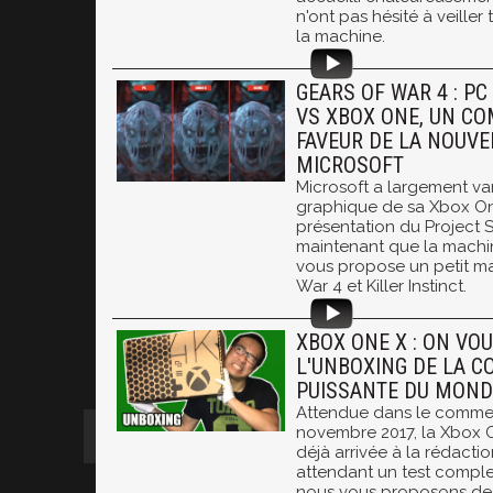
n'ont pas hésité à veiller
la machine.
GEARS OF WAR 4 : PC
VS XBOX ONE, UN CO
FAVEUR DE LA NOUVE
MICROSOFT
Microsoft a largement va
graphique de sa Xbox On
présentation du Project S
maintenant que la machin
vous propose un petit ma
War 4 et Killer Instinct.
XBOX ONE X : ON VOU
L'UNBOXING DE LA C
PUISSANTE DU MOND
Attendue dans le commer
novembre 2017, la Xbox O
déjà arrivée à la rédact
attendant un test comple
nous vous proposons de l