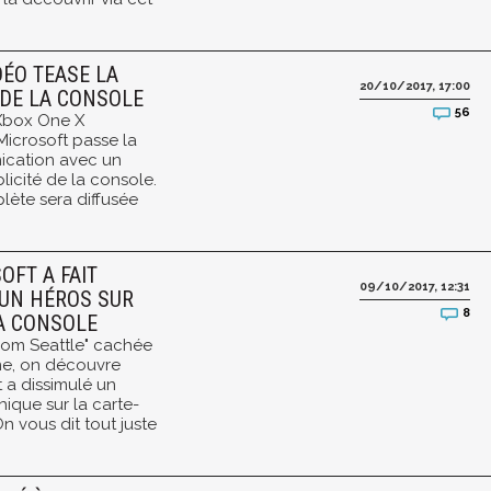
DÉO TEASE LA
20/10/2017, 17:00
 DE LA CONSOLE
56
 Xbox One X
icrosoft passe la
cation avec un
licité de la console.
ète sera diffusée
OFT A FAIT
09/10/2017, 12:31
'UN HÉROS SUR
8
A CONSOLE
from Seattle" cachée
ne, on découvre
 a dissimulé un
ique sur la carte-
 vous dit tout juste