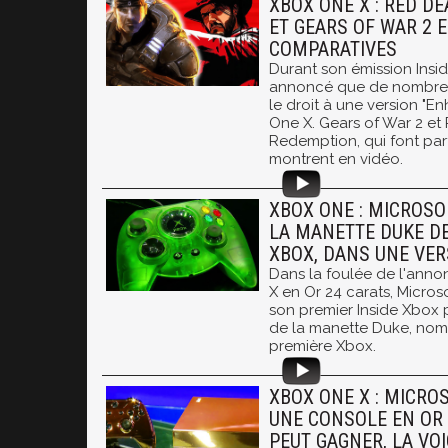
XBOX ONE X : RED D
ET GEARS OF WAR 2 E
COMPARATIVES
Durant son émission Insid
annoncé que de nombreux
le droit à une version "E
One X. Gears of War 2 e
Redemption, qui font parti
montrent en vidéo.
XBOX ONE : MICROSO
LA MANETTE DUKE DE
XBOX, DANS UNE VE
Dans la foulée de l'ann
X en Or 24 carats, Microso
son premier Inside Xbox p
de la manette Duke, nom
première Xbox.
XBOX ONE X : MICRO
UNE CONSOLE EN OR 
PEUT GAGNER, LA VOI