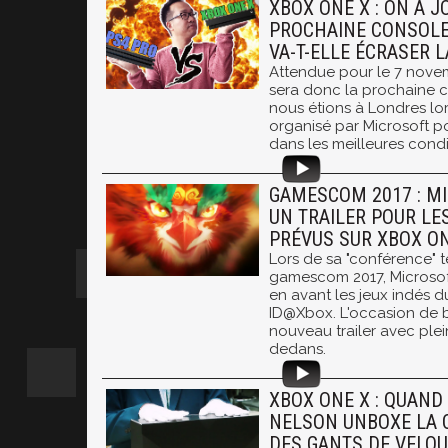
XBOX ONE X : ON A J
PROCHAINE CONSOLE
VA-T-ELLE ÉCRASER L
Attendue pour le 7 nove
sera donc la prochaine c
nous étions à Londres l
organisé par Microsoft po
dans les meilleures condi
GAMESCOM 2017 : M
UN TRAILER POUR LE
PRÉVUS SUR XBOX O
Lors de sa "conférence" t
gamescom 2017, Microsof
en avant les jeux indés
ID@Xbox. L'occasion de 
nouveau trailer avec plein
dedans.
XBOX ONE X : QUAND
NELSON UNBOXE LA 
DES GANTS DE VELO