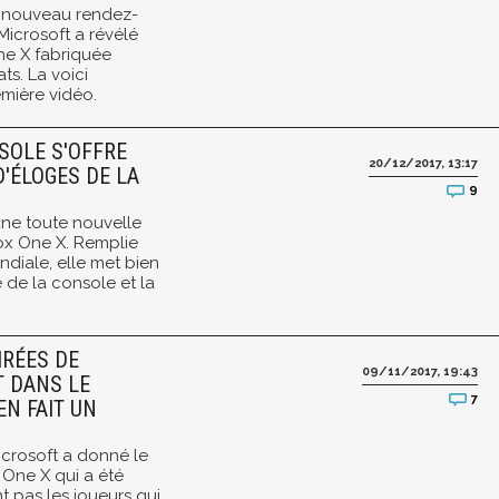
n nouveau rendez-
Microsoft a révélé
ne X fabriquée
ts. La voici
mière vidéo.
NSOLE S'OFFRE
20/12/2017, 13:17
D'ÉLOGES DE LA
9
une toute nouvelle
ox One X. Remplie
diale, elle met bien
de la console et la
IRÉES DE
09/11/2017, 19:43
 DANS LE
7
N FAIT UN
icrosoft a donné le
One X qui a été
t pas les joueurs qui