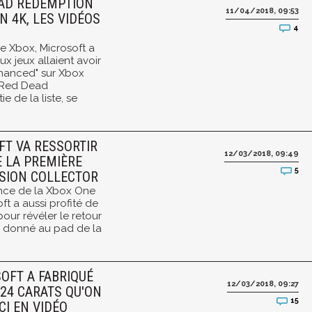
EAD REDEMPTION
11/04/2018, 09:53
N 4K, LES VIDÉOS
4
e Xbox, Microsoft a
 jeux allaient avoir
nhanced" sur Xbox
t Red Dead
e de la liste, se
FT VA RESSORTIR
12/03/2018, 09:49
 LA PREMIÈRE
5
RSION COLLECTOR
once de la Xbox One
ft a aussi profité de
our révéler le retour
 donné au pad de la
SOFT A FABRIQUÉ
12/03/2018, 09:27
24 CARATS QU'ON
15
CI EN VIDÉO