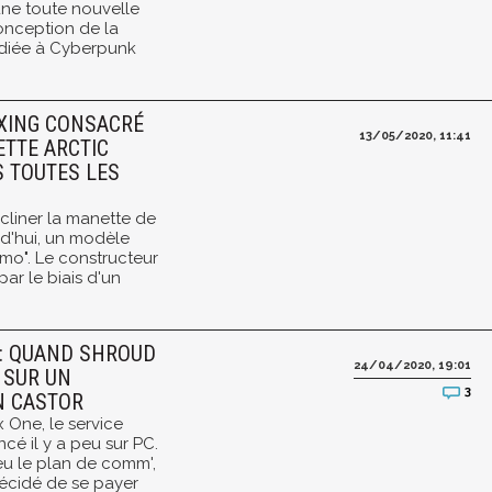
une toute nouvelle
conception de la
diée à Cyberpunk
OXING CONSACRÉ
13/05/2020, 11:41
TTE ARCTIC
S TOUTES LES
cliner la manette de
d'hui, un modèle
amo". Le constructeur
ar le biais d'un
 : QUAND SHROUD
24/04/2020, 19:01
É SUR UN
3
N CASTOR
 One, le service
cé il y a peu sur PC.
eu le plan de comm',
écidé de se payer