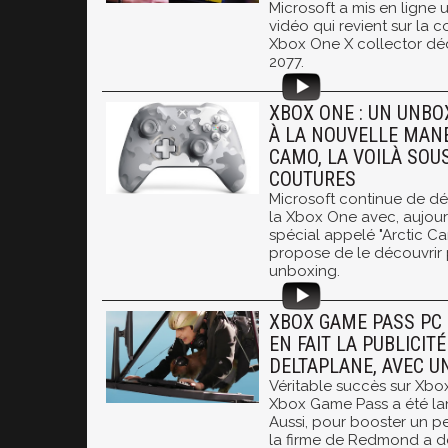
Microsoft a mis en ligne 
vidéo qui revient sur la 
Xbox One X collector dé
2077.
XBOX ONE : UN UNB
À LA NOUVELLE MANE
CAMO, LA VOILÀ SOU
COUTURES
Microsoft continue de dé
la Xbox One avec, aujour
spécial appelé "Arctic C
propose de le découvrir p
unboxing.
XBOX GAME PASS PC
EN FAIT LA PUBLICIT
DELTAPLANE, AVEC U
Véritable succès sur Xbox
Xbox Game Pass a été lan
Aussi, pour booster un p
la firme de Redmond a d