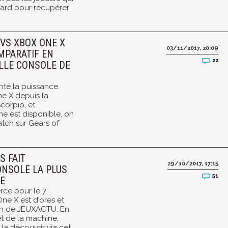
 tard pour récupérer
 VS XBOX ONE X
03/11/2017, 20:09
MPARATIF EN
22
LLE CONSOLE DE
nté la puissance
e X depuis la
corpio, et
e est disponible, on
tch sur Gears of
S FAIT
29/10/2017, 17:15
ONSOLE LA PLUS
51
E
ce pour le 7
ne X est d'ores et
ion de JEUXACTU. En
t de la machine,
a découvrir via cet