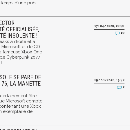
e temps d'une pub
LECTOR
17/04/2020, 20:56
É OFFICIALISÉE,
20
TÉ INSOLENTE !
eaks à droite et à
r Microsoft et de CD
 la fameuse Xbox One
 de Cyberpunk 2077.
!
SOLE SE PARE DE
29/08/2018, 15:42
 76, LA MANETTE
2
 certainement être
que Microsoft compte
 contenant une Xbox
un exemplaire de