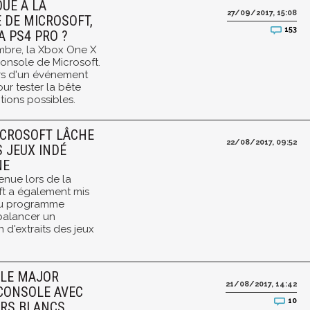
OUÉ À LA
27/09/2017, 15:08
 DE MICROSOFT,
153
A PS4 PRO ?
mbre, la Xbox One X
onsole de Microsoft.
ors d'un événement
ur tester la bête
tions possibles.
ICROSOFT LÂCHE
22/08/2017, 09:52
S JEUX INDÉ
NE
enue lors de la
t a également mis
 du programme
balancer un
 d'extraits des jeux
 LE MAJOR
21/08/2017, 14:42
CONSOLE AVEC
10
URS BLANCS