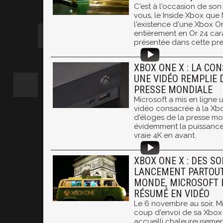
C'est à l'occasion de so
vous, le Inside Xbox que 
l'existence d'une Xbox O
entièrement en Or 24 cara
présentée dans cette pre
XBOX ONE X : LA CO
UNE VIDÉO REMPLIE 
PRESSE MONDIALE
Microsoft a mis en ligne 
vidéo consacrée à la Xb
d'éloges de la presse mon
évidemment la puissance 
vraie 4K en avant.
XBOX ONE X : DES SO
LANCEMENT PARTOUT
MONDE, MICROSOFT E
RÉSUMÉ EN VIDÉO
Le 6 novembre au soir, M
coup d'envoi de sa Xbox 
accueilli chaleureusemen