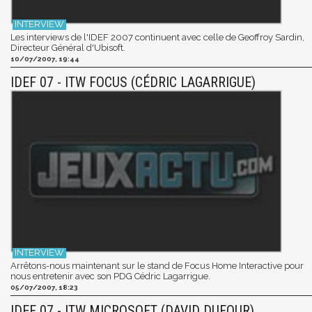
Les interviews de l'IDEF 2007 continuent avec celle de Geoffroy Sardin,
Directeur Général d'Ubisoft.
10/07/2007, 19:44
IDEF 07 - ITW FOCUS (CÉDRIC LAGARRIGUE)
Arrêtons-nous maintenant sur le stand de Focus Home Interactive pour
nous entretenir avec son PDG Cédric Lagarrigue.
05/07/2007, 18:23
IDEF 07 - ITW MICROSOFT (DAVID DUFOUR)