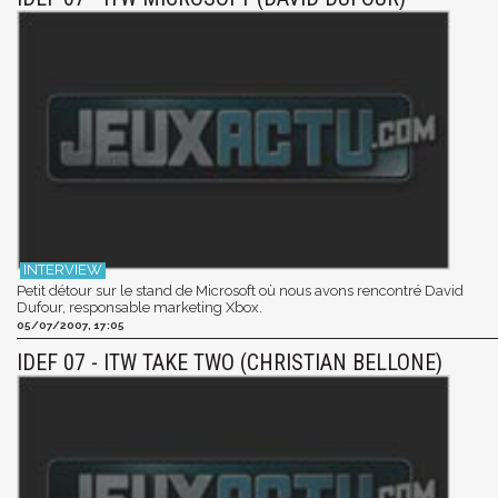
Petit détour sur le stand de Microsoft où nous avons rencontré David
Dufour, responsable marketing Xbox.
05/07/2007, 17:05
IDEF 07 - ITW TAKE TWO (CHRISTIAN BELLONE)