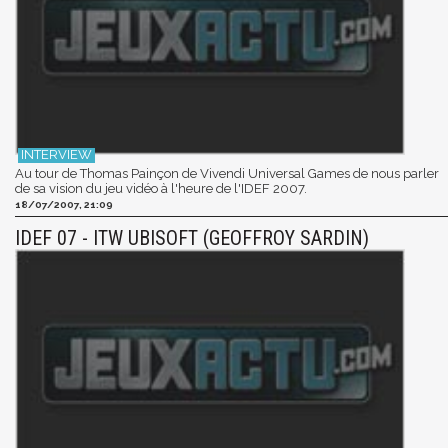
Au tour de Thomas Painçon de Vivendi Universal Games de nous parler
de sa vision du jeu vidéo à l'heure de l'IDEF 2007.
18/07/2007, 21:09
IDEF 07 - ITW UBISOFT (GEOFFROY SARDIN)