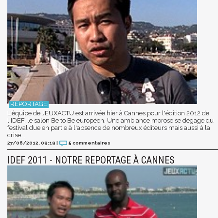
L'équipe de JEUXACTU est arrivée hier à Cannes pour l'édition 2012 de
l'IDEF, le salon Be to Be européen. Une ambiance morose se dégage du
festival due en partie à l'absence de nombreux éditeurs mais aussi à la
crise...
27/06/2012, 09:19
|
5
commentaires
IDEF 2011 - NOTRE REPORTAGE À CANNES