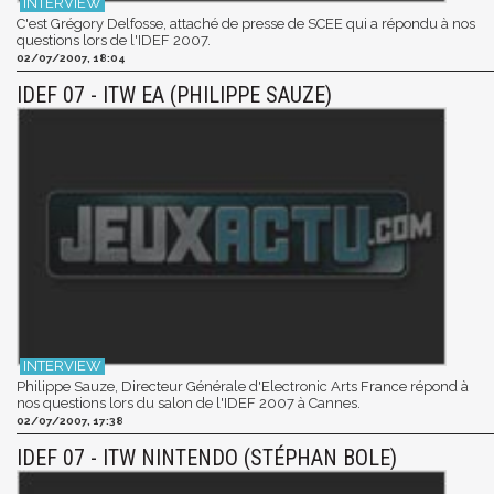
C'est Grégory Delfosse, attaché de presse de SCEE qui a répondu à nos
questions lors de l'IDEF 2007.
02/07/2007, 18:04
IDEF 07 - ITW EA (PHILIPPE SAUZE)
Philippe Sauze, Directeur Générale d'Electronic Arts France répond à
nos questions lors du salon de l'IDEF 2007 à Cannes.
02/07/2007, 17:38
IDEF 07 - ITW NINTENDO (STÉPHAN BOLE)