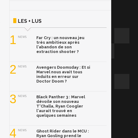
LES + LUS
1
NEWS
Far Cry : un nouveau jeu
très ambitieux après
l'abandon de son
extraction shooter ?
2
NEWS
Avengers Doomsday : Et si
Marvel nous avait tous
induits en erreur sur
Doctor Doom ?
3
NEWS
Black Panther 3 : Marvel
dévoile son nouveau
T'Challa, Ryan Coogler
l'aurait trouvé en
quelques semaines
4
NEWS
Ghost Rider dans le MCU :
Ryan Gosling prend le