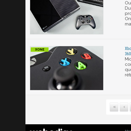
Ou
Du
pr
On
ma
Xbo
360
Mi
co
qu
ré
P