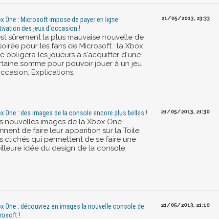
21/05/2013, 23:33
x One : Microsoft impose de payer en ligne
ctivation des jeux d'occasion !
est sûrement la plus mauvaise nouvelle de
soirée pour les fans de Microsoft : la Xbox
e obligera les joueurs à s'acquitter d'une
rtaine somme pour pouvoir jouer à un jeu
ccasion. Explications.
21/05/2013, 21:30
x One : des images de la console encore plus belles !
s nouvelles images de la Xbox One
nnent de faire leur apparition sur la Toile.
s clichés qui permettent de se faire une
illeure idée du design de la console.
21/05/2013, 21:10
x One : découvrez en images la nouvelle console de
rosoft !