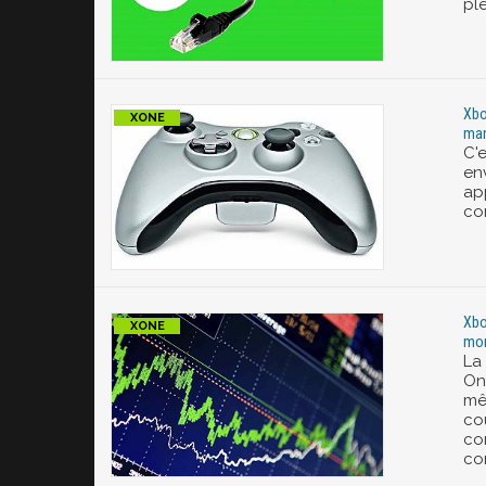
pl
Xbo
man
C'e
en
ap
co
Xbo
mon
La
On
mêm
co
co
co