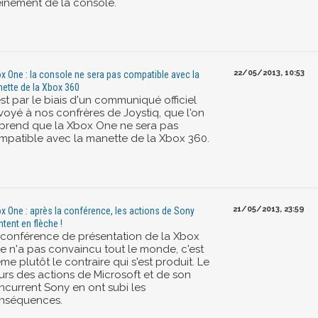
einement de la console.
22/05/2013, 10:53
x One : la console ne sera pas compatible avec la
ette de la Xbox 360
st par le biais d'un communiqué officiel
voyé à nos confrères de Joystiq, que l'on
prend que la Xbox One ne sera pas
mpatible avec la manette de la Xbox 360.
21/05/2013, 23:59
x One : après la conférence, les actions de Sony
tent en flèche !
 conférence de présentation de la Xbox
e n'a pas convaincu tout le monde, c'est
e plutôt le contraire qui s'est produit. Le
urs des actions de Microsoft et de son
ncurrent Sony en ont subi les
nséquences.