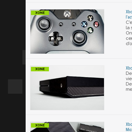
Xbo
l'a
C'
la 
On
ce
d'o
Xbo
De
vie
De
me
Xbo
Mic