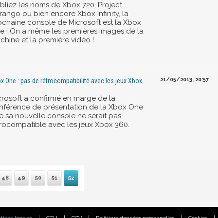
bliez les noms de Xbox 720, Project
rango ou bien encore Xbox Infinity, la
ochaine console de Microsoft est la Xbox
e ! On a même les premières images de la
chine et la première vidéo !
21/05/2013, 20:57
x One : pas de rétrocompatibilité avec les jeux Xbox
crosoft a confirmé en marge de la
nférence de présentation de la Xbox One
e sa nouvelle console ne serait pas
trocompatible avec les jeux Xbox 360.
48
49
50
51
52
remière
Précédente