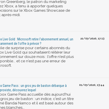
ron Greenberg, le patron du marketing
ez Xbox, a tenu à apporter quelques
écisions sur le Xbox Games Showcase de
 après-midi.
21/07/2020, 17:13
x Live Gold : Microsoft retire l'abonnement annuel, un
aniement de l'offre à prévoir ?
ôle de surprise pour certains abonnés du
x Live Gold qui souhaitaient réitérer leur
onnement sur douze mois : l'offre n'est plus
ponible... et ce n'est pas une erreur de
rosoft.
01/07/2020, 13:44
x Game Pass : un gros jeu de baston débarque à
mproviste, découvrez lequel
Xbox Game Pass accueille dès aujourd'hui
gros jeu de baston : un indice, c'est un titre
gné Bandai Namco et il est basé autour des
mes blanches...