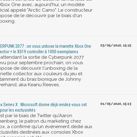
 Xbox One avec, aujourd'hui, un modèle
écial appelé "Arctic Camo". Le constructeur
opose de le découvrir par le biais d'un
boxing.
03/05/2020, 15:23
ERPUNK 2077 : on vous unboxe la manette Xbox One
lector + le X019 controller à 1000 exemplaires
 attendant la sortie de Cyberpunk 2077
évu pour septembre prochain, on vous
opose de découvrir l'unboxing de la
nette collector aux couleurs du jeu et
tamment du bras bionique de Johnny
lverhand, aka Keanu Reeves.
01/05/2020, 15:13
x Series X : Microsoft donne déjà rendez-vous cet
 pour les exclusivités
st par le biais de Twitter qu'Aaron
eenberg, le patron du marketing chez
ox, a confirmé qu'un événement dédié aux
clusivités destinées aux consoles Xbox