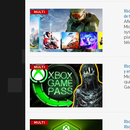
Xbo
de 
Afi
Mi
sy
pl
té
Xbo
y e
Mic
qui
Gam
Xbo
Xbo