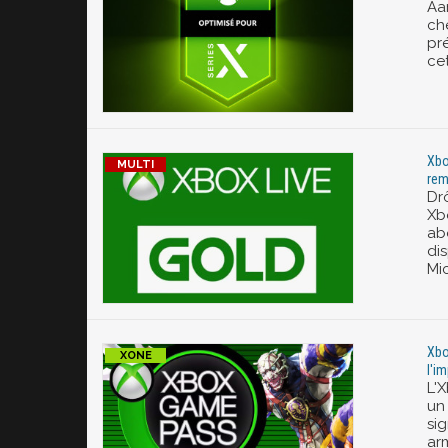
Aa
ch
pr
cet
Xbo
rem
Dr
Xbo
ab
dis
Mic
Xbo
l'i
L'
un 
si
ar