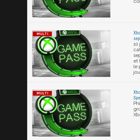
co
Xbo
sep
10 
ca
se
et
le 
jou
Xbo
Spe
Ph
gr
Xb