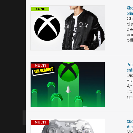
Xbo
pri
Ch
d'
c'
vo
off
Pro
enf
Di
Et
An
L'
ga
Xbo
Arc
Mi