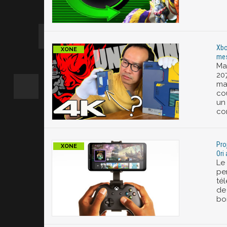
Xbo
mes
Ma
20
ma
co
un 
co
Pro
Ori
Le 
pe
tél
de 
bo