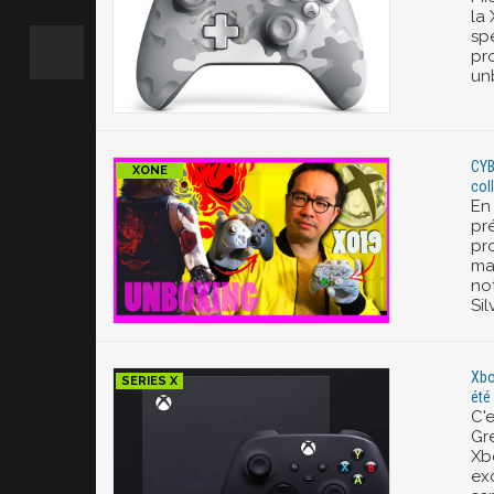
la
sp
pr
un
CYB
col
En
pr
pr
ma
no
Si
Xbo
été
C'e
Gr
Xb
ex