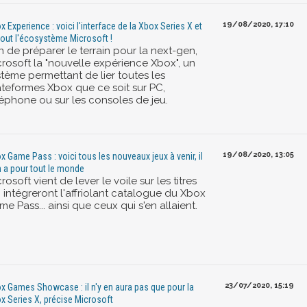
19/08/2020, 17:10
x Experience : voici l'interface de la Xbox Series X et
tout l'écosystème Microsoft !
n de préparer le terrain pour la next-gen,
crosoft la "nouvelle expérience Xbox", un
stème permettant de lier toutes les
ateformes Xbox que ce soit sur PC,
léphone ou sur les consoles de jeu.
19/08/2020, 13:05
x Game Pass : voici tous les nouveaux jeux à venir, il
n a pour tout le monde
rosoft vient de lever le voile sur les titres
 intégreront l'affriolant catalogue du Xbox
e Pass... ainsi que ceux qui s'en allaient.
23/07/2020, 15:19
x Games Showcase : il n'y en aura pas que pour la
x Series X, précise Microsoft