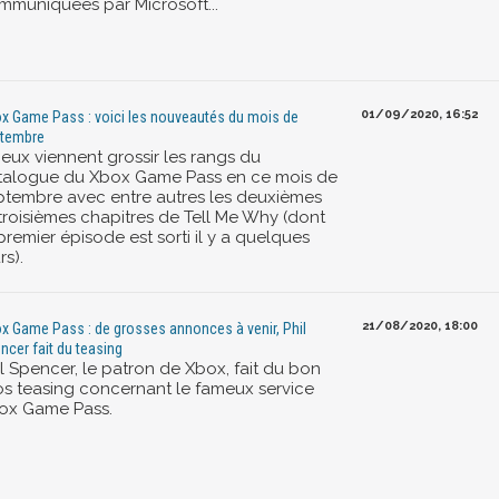
mmuniquées par Microsoft...
01/09/2020, 16:52
x Game Pass : voici les nouveautés du mois de
tembre
jeux viennent grossir les rangs du
talogue du Xbox Game Pass en ce mois de
ptembre avec entre autres les deuxièmes
 troisièmes chapitres de Tell Me Why (dont
premier épisode est sorti il y a quelques
rs).
21/08/2020, 18:00
x Game Pass : de grosses annonces à venir, Phil
ncer fait du teasing
il Spencer, le patron de Xbox, fait du bon
os teasing concernant le fameux service
ox Game Pass.