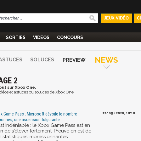
JEUX VIDÉO
C
SORTIES
VIDÉOS
CONCOURS
NEWS
ASTUCES
SOLUCES
PREVIEW
AGE 2
out sur Xbox One.
 vidéos et astuces ou soluces de Xbox One
22/09/2020, 18:18
x Game Pass : Microsoft dévoile le nombre
bonnés, une ascension fulgurante
est indéniable : le Xbox Game Pass est en
in de s'élever fortement. Preuve en est de
s statistiques impressionnantes