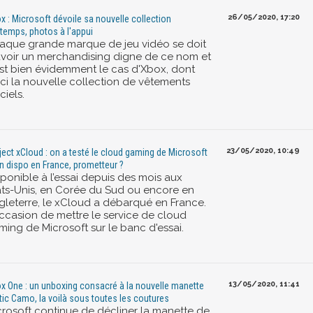
26/05/2020, 17:20
x : Microsoft dévoile sa nouvelle collection
ntemps, photos à l'appui
aque grande marque de jeu vidéo se doit
avoir un merchandising digne de ce nom et
est bien évidemment le cas d'Xbox, dont
ici la nouvelle collection de vêtements
iciels.
23/05/2020, 10:49
ject xCloud : on a testé le cloud gaming de Microsoft
in dispo en France, prometteur ?
sponible à l’essai depuis des mois aux
ats-Unis, en Corée du Sud ou encore en
gleterre, le xCloud a débarqué en France.
occasion de mettre le service de cloud
ming de Microsoft sur le banc d'essai.
13/05/2020, 11:41
x One : un unboxing consacré à la nouvelle manette
tic Camo, la voilà sous toutes les coutures
crosoft continue de décliner la manette de