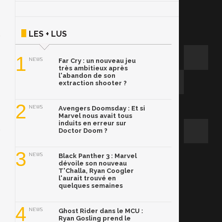
LES + LUS
1
NEWS
Far Cry : un nouveau jeu
très ambitieux après
l'abandon de son
extraction shooter ?
2
NEWS
Avengers Doomsday : Et si
Marvel nous avait tous
induits en erreur sur
Doctor Doom ?
3
NEWS
Black Panther 3 : Marvel
dévoile son nouveau
T'Challa, Ryan Coogler
l'aurait trouvé en
quelques semaines
4
NEWS
Ghost Rider dans le MCU :
Ryan Gosling prend le