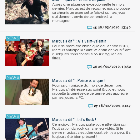
Après une absence exceptionnelle le mois
dernier, Marcus est de retour et nous propose
sa chronique axée cette fois-ci sur les jeux
qui donnent envie de se rendre à la
montagne.
26/03/2010, 13:40
15
Marcus a dit™ : A la Saint-Valentin
Pour sa première chronique de l'année 2010,
Marcus anticipe la Saint Valentin en vous filant
quelques bons conseils pour draguer les
filles.
29/01/2010, 19:52
48
Marcus a dit™ : Pointe et clique !
Pour sa chronique du mois de décembre,
Marcus s'intéresse aux point & clic et nous
rappelle la genèse de ce genre très apprécié
par les joueurs PC.
18/12/2009, 23:17
27
Marcus a dit™ : Let's Rock !
Ce mois-ci, Marcus porte votre attention sur
l'utilisation du rock dans le jeu vidéo. Si le
genre musical s'est démocratisé il y a peu, il a
toujours été bien présent !