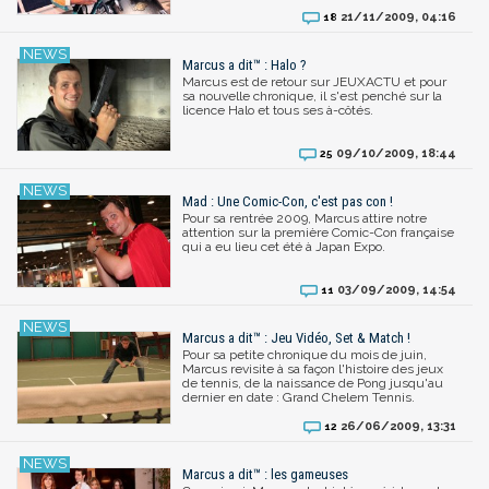
21/11/2009, 04:16
18
Marcus a dit™ : Halo ?
Marcus est de retour sur JEUXACTU et pour
sa nouvelle chronique, il s'est penché sur la
licence Halo et tous ses à-côtés.
09/10/2009, 18:44
25
Mad : Une Comic-Con, c'est pas con !
Pour sa rentrée 2009, Marcus attire notre
attention sur la première Comic-Con française
qui a eu lieu cet été à Japan Expo.
03/09/2009, 14:54
11
Marcus a dit™ : Jeu Vidéo, Set & Match !
Pour sa petite chronique du mois de juin,
Marcus revisite à sa façon l'histoire des jeux
de tennis, de la naissance de Pong jusqu'au
dernier en date : Grand Chelem Tennis.
26/06/2009, 13:31
12
Marcus a dit™ : les gameuses