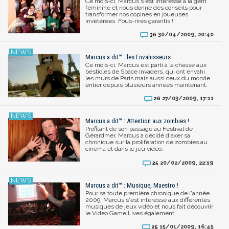
Ce mois-ci, Marcus s'est intéressé à la gent
féminine et nous donne des conseils pour
transformer nos copines en joueuses
invétérées. Fous-rires garantis !
30/04/2009, 20:40
36
Marcus a dit™ : les Envahisseurs
Ce mois-ci, Marcus est parti à la chasse aux
bestioles de Space Invaders, qui ont envahi
les murs de Paris mais aussi ceux du monde
entier depuis plusieurs années maintenant.
27/03/2009, 17:11
26
Marcus a dit™ : Attention aux zombies !
Profitant de son passage au Festival de
Gérardmer, Marcus a décidé d'axer sa
chronique sur la prolifération de zombies au
cinéma et dans le jeu vidéo.
20/02/2009, 22:19
25
Marcus a dit™ : Musique, Maestro !
Pour sa toute première chronique de l'année
2009, Marcus s'est intéressé aux différentes
musiques de jeux vidéo et nous fait découvrir
le Video Game Lives également.
15/01/2009, 16:45
25