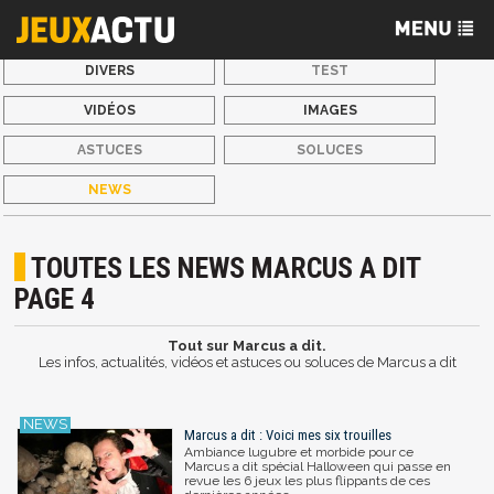
DIVERS
TEST
VIDÉOS
IMAGES
ASTUCES
SOLUCES
NEWS
TOUTES LES NEWS MARCUS A DIT
PAGE 4
Tout sur Marcus a dit.
Les infos, actualités, vidéos et astuces ou soluces de Marcus a dit
Marcus a dit : Voici mes six trouilles
Ambiance lugubre et morbide pour ce
Marcus a dit spécial Halloween qui passe en
revue les 6 jeux les plus flippants de ces