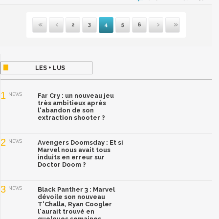
2
3
4
5
6
Première
Précédente
Suivante
Dernière
LES + LUS
1
NEWS
Far Cry : un nouveau jeu
très ambitieux après
l'abandon de son
extraction shooter ?
2
NEWS
Avengers Doomsday : Et si
Marvel nous avait tous
induits en erreur sur
Doctor Doom ?
3
NEWS
Black Panther 3 : Marvel
dévoile son nouveau
T'Challa, Ryan Coogler
l'aurait trouvé en
quelques semaines