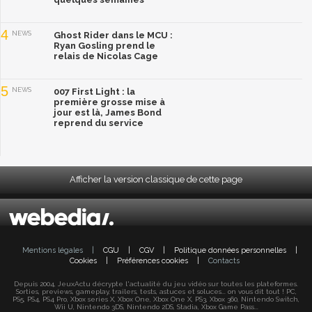
4
NEWS
Ghost Rider dans le MCU :
Ryan Gosling prend le
relais de Nicolas Cage
5
NEWS
007 First Light : la
première grosse mise à
jour est là, James Bond
reprend du service
Afficher la version classique de cette page
Mentions légales
|
CGU
|
CGV
|
Politique données personnelles
|
Cookies
|
Préférences cookies
|
Contacts
Depuis 2004, JeuxActu décrypte l'actualité du jeu vidéo sur toutes les plateformes.
Sorties, previews, gameplay, trailers, tests, astuces et soluces... on vous dit tout ! PC,
PS5, PS4, PS4 Pro, Xbox series X, Xbox One, Xbox One X, PS3, Xbox 360, Nintendo Switch,
Wii U, Nintendo 3DS, Nintendo 2DS, Stadia, Xbox Game Pass...