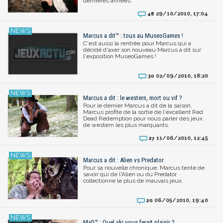
dernières années.
29/10/2010, 17:04
48
Marcus a dit™ : tous au MuseoGames !
C'est aussi la rentrée pour Marcus qui a
décidé d'axer son nouveau Marcus a dit sur
l'exposition MuseoGames !
02/09/2010, 18:20
30
Marcus a dit : le western, mort ou vif ?
Pour le dernier Marcus a dit de la saison,
Marcus profite de la sortie de l'excellent Red
Dead Redemption pour nous parler des jeux
de western les plus marquants.
11/06/2010, 12:45
27
Marcus a dit : Alien vs Predator
Pour sa nouvelle chronique, Marcus tente de
savoir qui de l'Alien ou du Predator
collectionne le plus de mauvais jeux.
06/05/2010, 19:40
20
MaD™ : Quel ski vous ferait plaisir ?