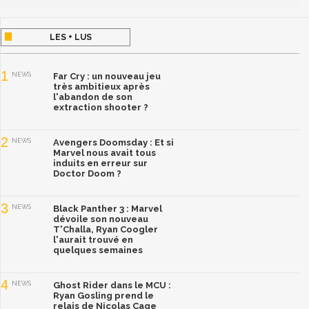
LES + LUS
1
NEWS
Far Cry : un nouveau jeu
très ambitieux après
l'abandon de son
extraction shooter ?
2
NEWS
Avengers Doomsday : Et si
Marvel nous avait tous
induits en erreur sur
Doctor Doom ?
3
NEWS
Black Panther 3 : Marvel
dévoile son nouveau
T'Challa, Ryan Coogler
l'aurait trouvé en
quelques semaines
4
NEWS
Ghost Rider dans le MCU :
Ryan Gosling prend le
relais de Nicolas Cage