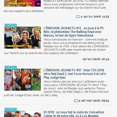
direct à L'ÉMISSION JEUXACTU mardi dernier,
nous vous proposons comme toujours une
session de rattrapage sur la chaîne YouTube
de nos copains de LeStream.
22/11/2018, 11:53
1
L'ÉMISSION JEUXACTU #12 : on joue à la PS
Mini, le phénomène The Walking Dead avec
Marcus, le test de Spyro Remastered
Vous connaissez la chanson : comme chaque
jeudi, nous vous proposons de découvrir le
Replay (ou la VOD, c'est selon) de L'ÉMISSION
JEUXACTU diffusée mardi dernier en direct
sur Twitch sur la chaîne de nos copains de LeStream.
15/11/2018, 10:43
L'ÉMISSION JEUXACTU #07 : bilan TGS 2018,
infos Red Dead 2, test Forza Horizon 4 et Let's
Play Judge Eyes
Vous n’étiez pas en live sur LeStream avec
nous pour L’ÉMISSION JEUXACTU #07 ? Pas
de souci, voici le Replay qui parle du Tokyo
Game Show, de Red Dead 2, de Forza Horizon
4 et de Judge Eyes, avec un let's play.
26/09/2018, 09:52
2
E3 2018 : on vous fait la visite du Convention
Center et de notre villa, ici à Los Angeles