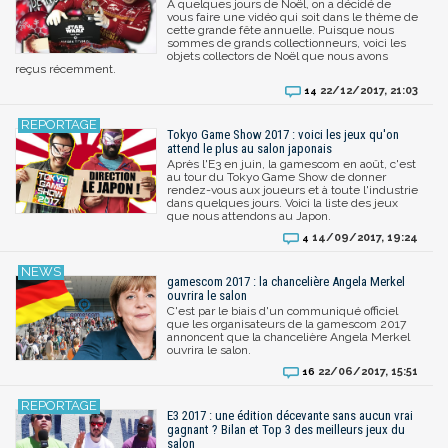
A quelques jours de Noël, on a décidé de
vous faire une vidéo qui soit dans le thème de
cette grande fête annuelle. Puisque nous
sommes de grands collectionneurs, voici les
objets collectors de Noël que nous avons
reçus récemment.
22/12/2017, 21:03
14
Tokyo Game Show 2017 : voici les jeux qu'on
attend le plus au salon japonais
Après l'E3 en juin, la gamescom en août, c'est
au tour du Tokyo Game Show de donner
rendez-vous aux joueurs et à toute l'industrie
dans quelques jours. Voici la liste des jeux
que nous attendons au Japon.
14/09/2017, 19:24
4
gamescom 2017 : la chancelière Angela Merkel
ouvrira le salon
C'est par le biais d'un communiqué officiel
que les organisateurs de la gamescom 2017
annoncent que la chancelière Angela Merkel
ouvrira le salon.
22/06/2017, 15:51
16
E3 2017 : une édition décevante sans aucun vrai
gagnant ? Bilan et Top 3 des meilleurs jeux du
salon