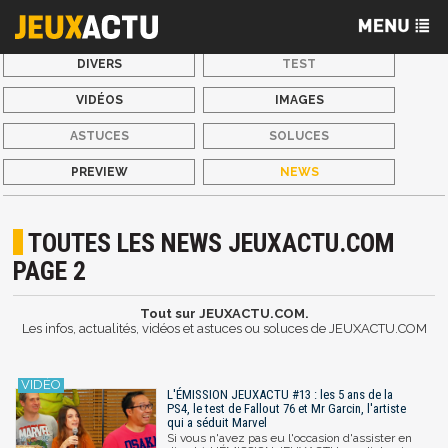
DIVERS
TEST
VIDÉOS
IMAGES
ASTUCES
SOLUCES
PREVIEW
NEWS
TOUTES LES NEWS JEUXACTU.COM
PAGE 2
Tout sur JEUXACTU.COM.
Les infos, actualités, vidéos et astuces ou soluces de JEUXACTU.COM
L'ÉMISSION JEUXACTU #13 : les 5 ans de la
PS4, le test de Fallout 76 et Mr Garcin, l'artiste
qui a séduit Marvel
Si vous n'avez pas eu l'occasion d'assister en