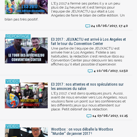
L'E3 2017 a fermé ses portes il y a un peu
plus de 24 heures et il est temps pour
l'équipe de JEUXACTU qui était à Los
Angeles de faire le bilan de cette édition. Un
bilan pas très positif.
18/06/2017, 17:40
24
E3 2017 : JEUXACTU est arrivé à Los Angeles et
fait le tour du Convention Center
Une partie de l'équipe de JEUXACTU est
arrivée hier à Los Angeles. Fidèle à ses
habitudes, la rédaction s'est rendue illico au
Convention Center pour découvrir les rares
affiches qu'il était possible d'apercevoir.
10/06/2017, 12:50
4
E3 2017 : nos attentes et nos spéculations sur
les annonces du salon
L'E3 2017, c'est dans quelques jours. Aussi,
avant de nous envoler vers Los Angeles, nous
voulions faire un point sur les conférences et
les différents jeux qui nous attendent sur
place. Petit débrief de la rédaction.
07/06/2017, 11:25
14
Wootbox : on vous déballe la Wootbox
"Murder" de janvier 2017 !