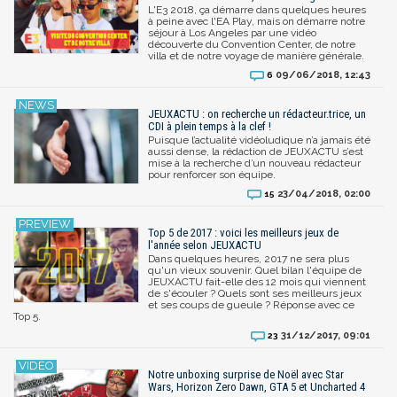
L'E3 2018, ça démarre dans quelques heures
à peine avec l'EA Play, mais on démarre notre
séjour à Los Angeles par une vidéo
découverte du Convention Center, de notre
villa et de notre voyage de manière générale.
09/06/2018, 12:43
6
JEUXACTU : on recherche un rédacteur.trice, un
CDI à plein temps à la clef !
Puisque l’actualité vidéoludique n’a jamais été
aussi dense, la rédaction de JEUXACTU s’est
mise à la recherche d’un nouveau rédacteur
pour renforcer son équipe.
23/04/2018, 02:00
15
Top 5 de 2017 : voici les meilleurs jeux de
l'année selon JEUXACTU
Dans quelques heures, 2017 ne sera plus
qu'un vieux souvenir. Quel bilan l'équipe de
JEUXACTU fait-elle des 12 mois qui viennent
de s'écouler ? Quels sont ses meilleurs jeux
et ses coups de gueule ? Réponse avec ce
Top 5.
31/12/2017, 09:01
23
Notre unboxing surprise de Noël avec Star
Wars, Horizon Zero Dawn, GTA 5 et Uncharted 4