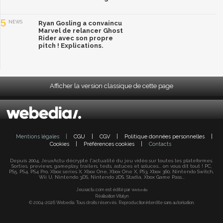
5
NEWS
Ryan Gosling a convaincu
Marvel de relancer Ghost
Rider avec son propre
pitch ! Explications.
Afficher la version classique de cette page
Mentions légales
|
CGU
|
CGV
|
Politique données personnelles
|
Cookies
|
Préférences cookies
|
Contacts
Depuis 2004, JeuxActu décrypte l'actualité du jeu vidéo sur toutes les plateformes.
Sorties, previews, gameplay, trailers, tests, astuces et soluces... on vous dit tout ! PC,
PS5, PS4, PS4 Pro, Xbox series X, Xbox One, Xbox One X, PS3, Xbox 360, Nintendo Switch,
Wii U, Nintendo 3DS, Nintendo 2DS, Stadia, Xbox Game Pass...
Jeuxactu.com est édité par
Webedia
Réalisation Vitalyn
© 2004-2026 Webedia. Tous droits réservés. Reproduction interdite sans autorisation.