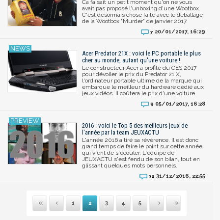
Ca faisait un petit moment qu'on ne vous
avait pas proposé l'unboxing d'une Wootbox.
C'est désormais chose faite avec le déballage
de la Wootbox "Murder" de janvier 2017.
20/01/2017, 16:29
7
Acer Predator 21X : voici le PC portable le plus
cher au monde, autant qu'une voiture !
Le constructeur Acer à profité du CES 2017
pour dévoiler le prix du Predator 21 X,
l'ordinateur portable ultime de la marque qui
embarque le meilleur du hardware dédié aux
jeux vidéos. Il coûtera le prix d'une voiture.
05/01/2017, 16:28
9
2016 : voici le Top 5 des meilleurs jeux de
l'année par la team JEUXACTU
L'année 2016 a tiré sa révérence. Il est donc
grand temps de faire le point sur cette année
qui vient de s'écouler. L'équipe de
JEUXACTU s'est fendu de son bilan, tout en
glissant quelques mots personnels.
31/12/2016, 22:55
32
1
2
3
4
5
Première
Précédente
Suivante
Dernière